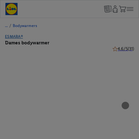
/
Bodywarmers
ESMARA®
Dames bodywarmer
4.6/5
(31)
4.6 van 5 ster