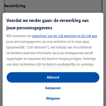
Beschrijving
Voordat we verder gaan: de verwerking van
jouw persoonsgegevens
Details over productveiligheid
Wij verwerken als
exploitant van de Lidl websites en de Lidl app
jouw persoonsgegevens op onze websites en in onze apps
(gezamenlijk: "Lidl-diensten"), met behulp van verschillende
technieken waarmee informatie op jouw eindapparaat wordt
opgeslagen en waarmee wij daartoe toegang krijgen. Sommige
van deze technieken zijn technisch noodzakelijk, en sommige
technieken worden met jouw toestemming gebruikt voor het
opslaan van voorkeursinstellingen, het verzamelen en
Akkoord
Lidl Nieuwsbrief
analyseren van statistieken of voor het tonen van
gepersonaliseerde reclame binnen en buiten de Lidl-diensten.
Aanpassen
Als je lid bent van het Lidl Plus-programma, dan worden
Jouw voordelen bij ons als Lidl webshop klant
gegevens over jouw aankoopgedrag in de winkel ook voor de
Weigeren
Gratis retourneren
Veilig winkelen
30 dagen bedenktijd
hiervoor genoemde doeleinden verwerkt.