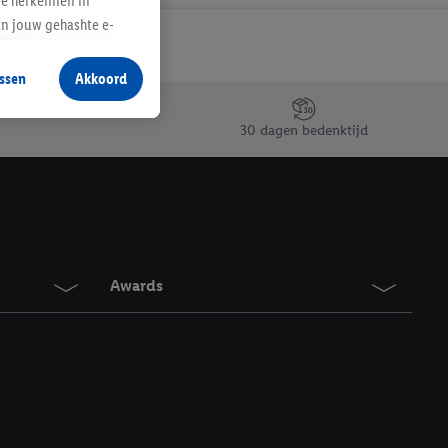
te herkennen in
an jouw gehashte e-
aan jou zijn
ssen
Akkoord
r producten waarin je
 winkel te plaatsen
30 dagen bedenktijd
innen verschillende
 van jouw gehashte e-
an jou kunnen worden
erking.
Awards
en vergelijkbare
en. Meer informatie,
t moment in te
r
voor meer informatie