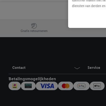
identifier maken met he
diensten van derden en 
mailadres ook worden sa
toegewezen.
Als je hiervoor toeste
Jouw voordelen bij ons als Lidl webshop klant
eerder interesse hebt g
Gratis retourneren
maar het niet te kopen)
Lidl-diensten worden we
mailadres en met eventu
toegewezen.
Onder "Aanpassen" kun 
verwerkingsdoeleinden j
Contact
Service
Door te klikken op "Weig
technieken worden gebr
Betalingsmogelijkheden
Door op "Akkoord" te kl
inclusief over de opsl
trekken, vind je in onze
over de cookies die wij 