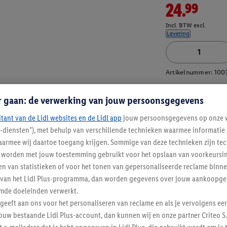
24.99
Incl. BTW excl.
Levering
Artikelnummer:
100
r gaan: de verwerking van jouw persoonsgegevens
itant van de Lidl websites en de Lidl app
jouw persoonsgegevens op onze w
l-diensten"), met behulp van verschillende technieken waarmee informati
armee wij daartoe toegang krijgen. Sommige van deze technieken zijn tec
worden met jouw toestemming gebruikt voor het opslaan van voorkeursins
n van statistieken of voor het tonen van gepersonaliseerde reclame binne
ent van het Lidl Plus-programma, dan worden gegevens over jouw aankoopge
mde doeleinden verwerkt.
 geeft aan ons voor het personaliseren van reclame en als je vervolgens ee
ouw bestaande Lidl Plus-account, dan kunnen wij en onze partner Criteo S.