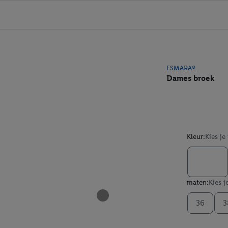
ESMARA®
Dames broek
Kleur:
Kies je
maten:
Kies j
36
3