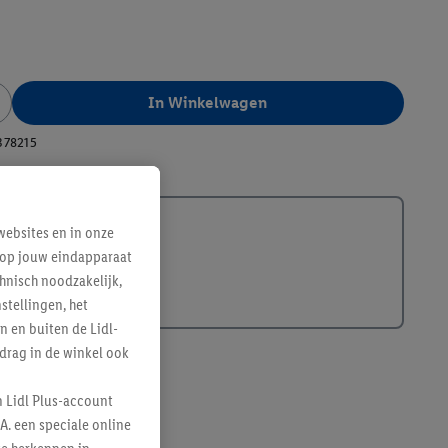
In Winkelwagen
378215
ebsites en in onze
e op jouw eindapparaat
hnisch noodzakelijk,
tellingen, het
n en buiten de Lidl-
drag in de winkel ook
n Lidl Plus-account
A. een speciale online