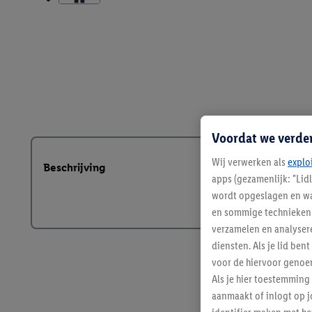
Voordat we verde
Wij verwerken als
explo
Beschrijving
apps (gezamenlijk: "Lid
wordt opgeslagen en wa
en sommige technieken 
verzamelen en analysere
diensten. Als je lid b
voor de hiervoor genoe
Als je hier toestemming
aanmaakt of inlogt op j