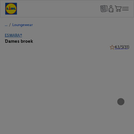
/
Loungewear
ESMARA®
Dames broek
4.1/5
(31)
4.1 van 5 ster