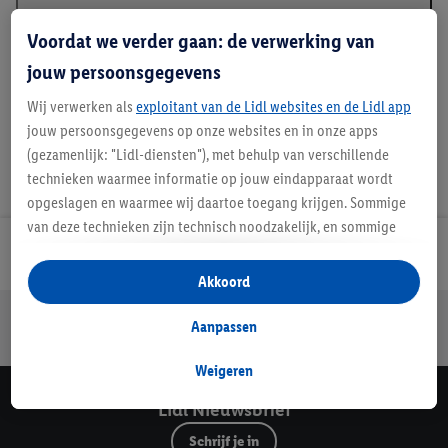
Beschrijving
Voordat we verder gaan: de verwerking van
jouw persoonsgegevens
Wij verwerken als
exploitant van de Lidl websites en de Lidl app
jouw persoonsgegevens op onze websites en in onze apps
(gezamenlijk: "Lidl-diensten"), met behulp van verschillende
technieken waarmee informatie op jouw eindapparaat wordt
opgeslagen en waarmee wij daartoe toegang krijgen. Sommige
van deze technieken zijn technisch noodzakelijk, en sommige
technieken worden met jouw toestemming gebruikt voor het
Lidl Nieuwsbrief
opslaan van voorkeursinstellingen, het verzamelen en
Akkoord
analyseren van statistieken of voor het tonen van
Jouw voordelen bij ons als Lidl webshop klant
gepersonaliseerde reclame binnen en buiten de Lidl-diensten.
Aanpassen
Gratis retourneren
Veilig winkelen
30 dagen bedenktijd
Als je lid bent van het Lidl Plus-programma, dan worden
gegevens over jouw aankoopgedrag in de winkel ook voor de
Weigeren
hiervoor genoemde doeleinden verwerkt.
Lidl Nieuwsbrief
Als je hier toestemming geeft aan ons voor het personaliseren
Schrijf je in
van reclame en als je vervolgens een Lidl Plus-account