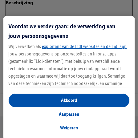
Beschrijving
Kleur
: beige; zwart
Voordat we verder gaan: de verwerking van
Kenmerk
: zonder naden
jouw persoonsgegevens
Eigenschap
: uitneembare pads
Wij verwerken als
exploitant van de Lidl websites en de Lidl app
jouw persoonsgegevens op onze websites en in onze apps
(gezamenlijk: "Lidl-diensten"), met behulp van verschillende
technieken waarmee informatie op jouw eindapparaat wordt
opgeslagen en waarmee wij daartoe toegang krijgen. Sommige
van deze technieken zijn technisch noodzakelijk, en sommige
technieken worden met jouw toestemming gebruikt voor het
opslaan van voorkeursinstellingen, het verzamelen en
Akkoord
Lidl Nieuwsbrief
analyseren van statistieken of voor het tonen van
gepersonaliseerde reclame binnen en buiten de Lidl-diensten.
Aanpassen
Als je lid bent van het Lidl Plus-programma, dan worden
Jouw voordelen bij ons als Lidl webshop klant
gegevens over jouw aankoopgedrag in de winkel ook voor de
Weigeren
Gratis retourneren
Veilig winkelen
30 dagen bedenktijd
hiervoor genoemde doeleinden verwerkt.