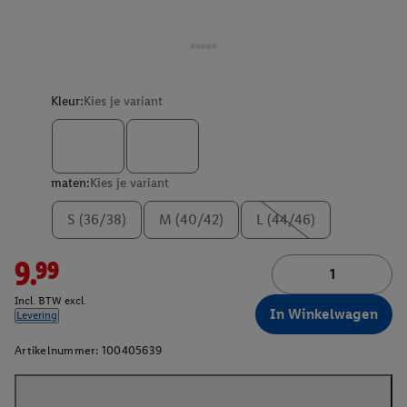
Kleur:
Kies je variant
maten:
Kies je variant
S (36/38)
M (40/42)
L (44/46)
9.99
Incl. BTW excl.
In Winkelwagen
Levering
Artikelnummer:
100405639