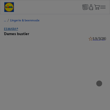
/
Lingerie & beenmode
ESMARA®
Dames bustier
3.9/5
(28)
3.9 van 5 ster