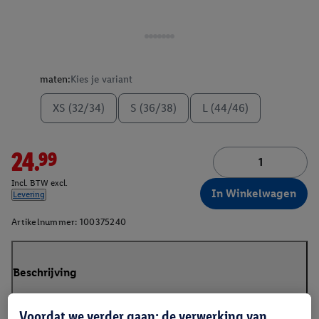
maten:
Kies je variant
XS (32/34)
S (36/38)
L (44/46)
24.99
Incl. BTW excl.
In Winkelwagen
Levering
Artikelnummer:
100375240
Beschrijving
Voordat we verder gaan: de verwerking van