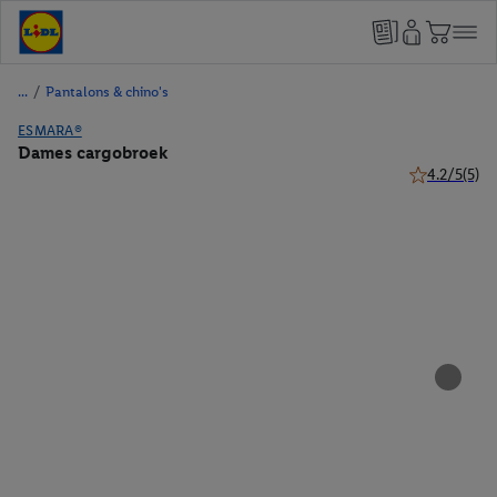
/
Pantalons & chino's
ESMARA®
Dames cargobroek
4.2/5
(5)
4.2 van 5 ste