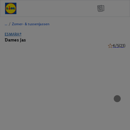
/
Zomer- & tussenjassen
ESMARA®
Dames jas
4/5
(23)
4 van 5 ster