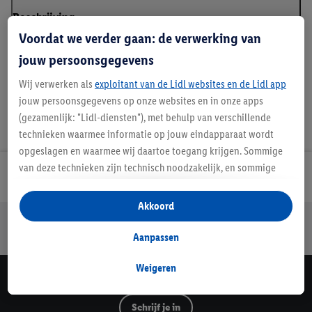
Beschrijving
Voordat we verder gaan: de verwerking van
jouw persoonsgegevens
Wij verwerken als
exploitant van de Lidl websites en de Lidl app
jouw persoonsgegevens op onze websites en in onze apps
(gezamenlijk: "Lidl-diensten"), met behulp van verschillende
technieken waarmee informatie op jouw eindapparaat wordt
opgeslagen en waarmee wij daartoe toegang krijgen. Sommige
van deze technieken zijn technisch noodzakelijk, en sommige
Lidl Nieuwsbrief
technieken worden met jouw toestemming gebruikt voor het
opslaan van voorkeursinstellingen, het verzamelen en
Akkoord
analyseren van statistieken of voor het tonen van
Jouw voordelen bij ons als Lidl webshop klant
gepersonaliseerde reclame binnen en buiten de Lidl-diensten.
Gratis retourneren
Veilig winkelen
30 dagen bedenktijd
Aanpassen
Als je lid bent van het Lidl Plus-programma, dan worden
gegevens over jouw aankoopgedrag in de winkel ook voor de
Weigeren
Lidl Nieuwsbrief
hiervoor genoemde doeleinden verwerkt.
Als je hier toestemming geeft aan ons voor het personaliseren
Schrijf je in