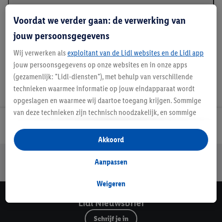
Beschrijving
Voordat we verder gaan: de verwerking van
jouw persoonsgegevens
Wij verwerken als
exploitant van de Lidl websites en de Lidl app
jouw persoonsgegevens op onze websites en in onze apps
(gezamenlijk: "Lidl-diensten"), met behulp van verschillende
technieken waarmee informatie op jouw eindapparaat wordt
opgeslagen en waarmee wij daartoe toegang krijgen. Sommige
van deze technieken zijn technisch noodzakelijk, en sommige
technieken worden met jouw toestemming gebruikt voor het
Lidl Nieuwsbrief
opslaan van voorkeursinstellingen, het verzamelen en
Akkoord
analyseren van statistieken of voor het tonen van
Jouw voordelen bij ons als Lidl webshop klant
gepersonaliseerde reclame binnen en buiten de Lidl-diensten.
Aanpassen
Gratis retourneren
Veilig winkelen
30 dagen bedenktijd
Als je lid bent van het Lidl Plus-programma, dan worden
gegevens over jouw aankoopgedrag in de winkel ook voor de
Weigeren
hiervoor genoemde doeleinden verwerkt.
Lidl Nieuwsbrief
Als je hier toestemming geeft aan ons voor het personaliseren
Schrijf je in
van reclame en als je vervolgens een Lidl Plus-account