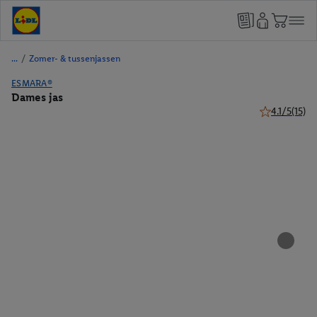
/
Zomer- & tussenjassen
ESMARA®
Dames jas
4.1/5
(15)
4.1 van 5 ster