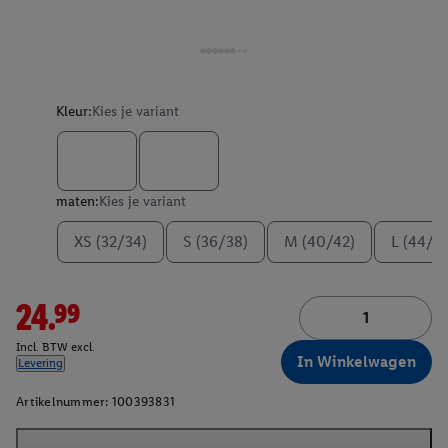
Kleur:
Kies je variant
maten:
Kies je variant
XS (32/34)
S (36/38)
M (40/42)
L (44/4
24.99
Incl. BTW excl.
In Winkelwagen
Levering
Artikelnummer:
100393831