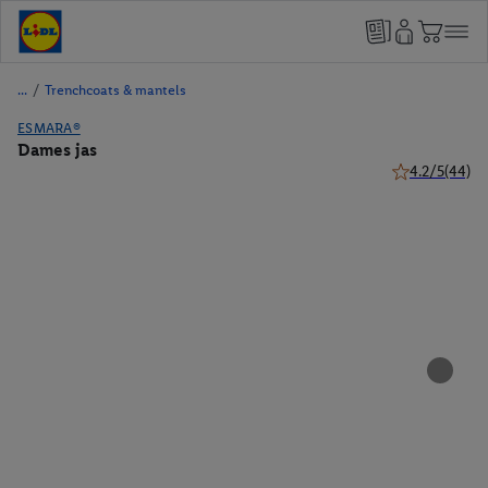
/
Trenchcoats & mantels
ESMARA®
Dames jas
4.2/5
(44)
4.2 van 5 sterr