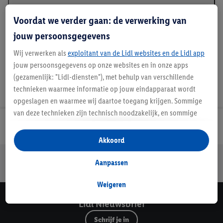
Beschrijving
Voordat we verder gaan: de verwerking van
jouw persoonsgegevens
Wij verwerken als
exploitant van de Lidl websites en de Lidl app
jouw persoonsgegevens op onze websites en in onze apps
(gezamenlijk: "Lidl-diensten"), met behulp van verschillende
technieken waarmee informatie op jouw eindapparaat wordt
opgeslagen en waarmee wij daartoe toegang krijgen. Sommige
van deze technieken zijn technisch noodzakelijk, en sommige
technieken worden met jouw toestemming gebruikt voor het
Lidl Nieuwsbrief
opslaan van voorkeursinstellingen, het verzamelen en
Akkoord
analyseren van statistieken of voor het tonen van
Jouw voordelen bij ons als Lidl webshop klant
gepersonaliseerde reclame binnen en buiten de Lidl-diensten.
Aanpassen
Gratis retourneren
Veilig winkelen
30 dagen bedenktijd
Als je lid bent van het Lidl Plus-programma, dan worden
gegevens over jouw aankoopgedrag in de winkel ook voor de
Weigeren
hiervoor genoemde doeleinden verwerkt.
Lidl Nieuwsbrief
Als je hier toestemming geeft aan ons voor het personaliseren
Schrijf je in
van reclame en als je vervolgens een Lidl Plus-account