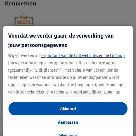
Kenmerken
Voordat we verder gaan: de verwerking van
jouw persoonsgegevens
Beschrijving
Wij verwerken als
exploitant van de Lidl websites en de Lidl app
jouw persoonsgegevens op onze websites en in onze apps
(gezamenlijk: "Lidl-diensten"), met behulp van verschillende
technieken waarmee informatie op jouw eindapparaat wordt
opgeslagen en waarmee wij daartoe toegang krijgen. Sommige
van deze technieken zijn technisch noodzakelijk, en sommige
technieken worden met jouw toestemming gebruikt voor het
opslaan van voorkeursinstellingen, het verzamelen en
Akkoord
analyseren van statistieken of voor het tonen van
gepersonaliseerde reclame binnen en buiten de Lidl-diensten.
Aanpassen
Lidl Nieuwsbrief
Als je lid bent van het Lidl Plus-programma, dan worden
gegevens over jouw aankoopgedrag in de winkel ook voor de
Weigeren