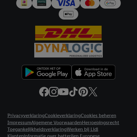
en Lidl-diensten, met behulp van jouw gehashte e-mailadres en
met eventuele andere identifiers of met identifiers waarover
Criteo S.A. beschikt, aan jou kunnen worden toegewezen.
Onder "Aanpassen" kun je aangeven met welke cookies en
vergelijkbare technieken en met welke verwerkingsdoeleinden
je instemt. Verder kan je er meer informatie vinden over de
gegevensverwerking.
Door te klikken op "Weigeren", kies je voor de optie dat er enkel
technisch noodzakelijke cookies en vergelijkbare technieken
worden gebruikt.
Door op "Akkoord" te klikken, stem je in met alle verwerkingen
voor alle bovengenoemde doeleinden. Meer informatie,
inclusief over de opslagperiode van de gegevens en je recht om
jouw toestemming op elk gewenst moment in te trekken, vind je
in onze
privacyverklaring
.
Je vindt de impressum voor de Lidl
Juridische koppelingen
website hier.
Klik
hier
voor meer informatie over de cookies die
Privacyverklaring
Cookieverklaring
Cookies beheren
wij inzetten.
Impressum
Algemene Voorwaarden
Herroepingsrecht
Toegankelijkheidsverklaring
Werken bij Lidl
Klanteninformatie over batterijen Europese