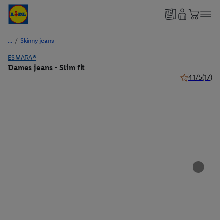
/
Skinny jeans
ESMARA®
Dames jeans - Slim fit
4.1/5
(17)
4.1 van 5 ster