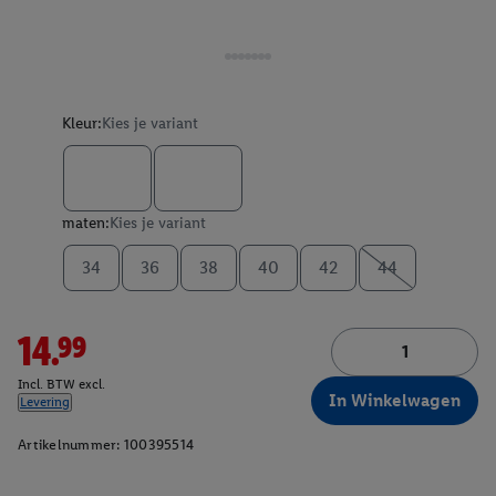
Kleur:
Kies je variant
maten:
Kies je variant
34
36
38
40
42
44
14.99
Incl. BTW excl.
In Winkelwagen
Levering
Artikelnummer:
100395514