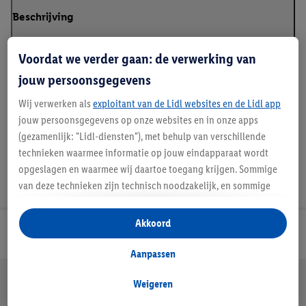
Beschrijving
Voordat we verder gaan: de verwerking van
jouw persoonsgegevens
Details over productveiligheid
Wij verwerken als
exploitant van de Lidl websites en de Lidl app
jouw persoonsgegevens op onze websites en in onze apps
(gezamenlijk: "Lidl-diensten"), met behulp van verschillende
technieken waarmee informatie op jouw eindapparaat wordt
opgeslagen en waarmee wij daartoe toegang krijgen. Sommige
van deze technieken zijn technisch noodzakelijk, en sommige
technieken worden met jouw toestemming gebruikt voor het
opslaan van voorkeursinstellingen, het verzamelen en
Akkoord
Lidl Nieuwsbrief
analyseren van statistieken of voor het tonen van
gepersonaliseerde reclame binnen en buiten de Lidl-diensten.
Aanpassen
Als je lid bent van het Lidl Plus-programma, dan worden
Jouw voordelen bij ons als Lidl webshop klant
gegevens over jouw aankoopgedrag in de winkel ook voor de
Weigeren
Gratis retourneren
Veilig winkelen
30 dagen bedenktijd
hiervoor genoemde doeleinden verwerkt.