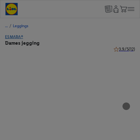
/
Leggings
ESMARA®
Dames jegging
3.9/5
(12)
3.9 van 5 ster