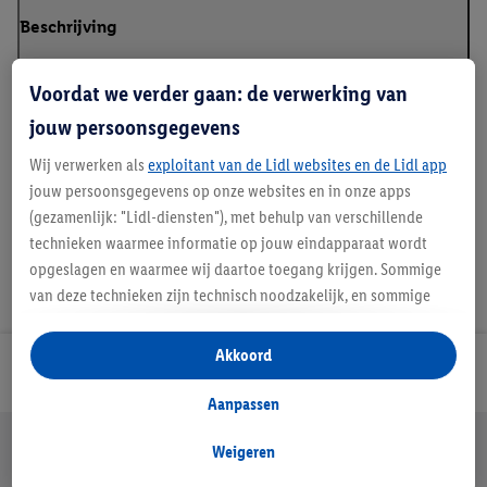
Beschrijving
Voordat we verder gaan: de verwerking van
jouw persoonsgegevens
Details over productveiligheid
Wij verwerken als
exploitant van de Lidl websites en de Lidl app
jouw persoonsgegevens op onze websites en in onze apps
(gezamenlijk: "Lidl-diensten"), met behulp van verschillende
technieken waarmee informatie op jouw eindapparaat wordt
opgeslagen en waarmee wij daartoe toegang krijgen. Sommige
van deze technieken zijn technisch noodzakelijk, en sommige
technieken worden met jouw toestemming gebruikt voor het
opslaan van voorkeursinstellingen, het verzamelen en
Akkoord
Lidl Nieuwsbrief
analyseren van statistieken of voor het tonen van
gepersonaliseerde reclame binnen en buiten de Lidl-diensten.
Aanpassen
Als je lid bent van het Lidl Plus-programma, dan worden
Jouw voordelen bij ons als Lidl webshop klant
gegevens over jouw aankoopgedrag in de winkel ook voor de
Weigeren
Gratis retourneren
Veilig winkelen
30 dagen bedenktijd
hiervoor genoemde doeleinden verwerkt.