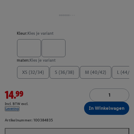
Kleur:
Kies je variant
maten:
Kies je variant
XS (32/34)
S (36/38)
M (40/42)
L (44/4
14.99
Incl. BTW excl.
In Winkelwagen
Levering
Artikelnummer:
100384835