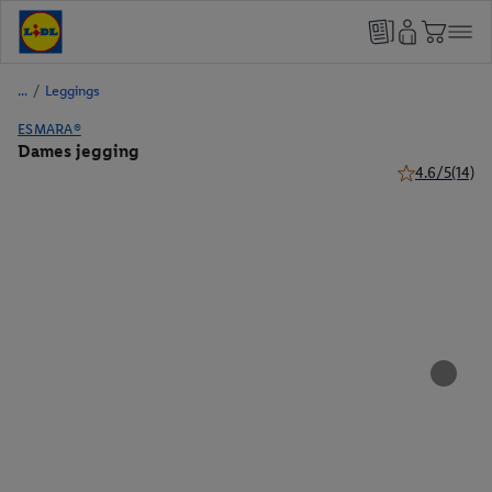
/
Leggings
ESMARA®
Dames jegging
4.6/5
(14)
4.6 van 5 ster