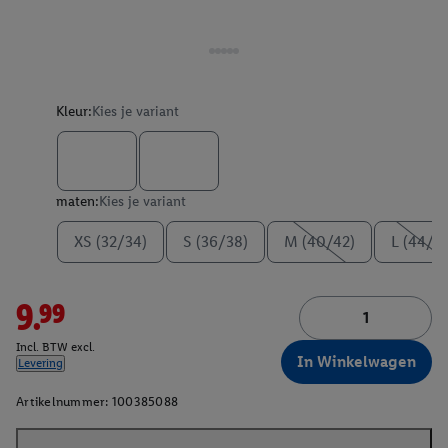
Kleur:
Kies je variant
maten:
Kies je variant
XS (32/34)
S (36/38)
M (40/42)
L (44/4
9.99
Incl. BTW excl.
In Winkelwagen
Levering
Artikelnummer:
100385088