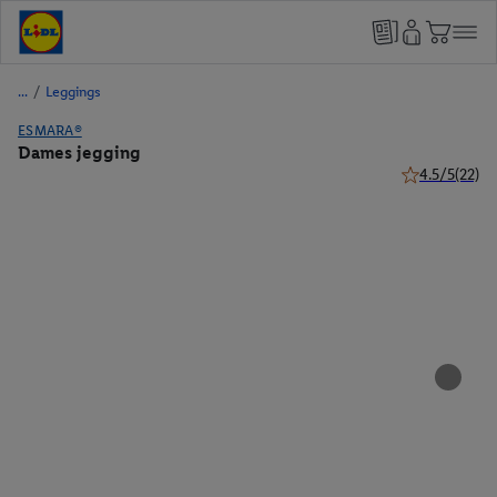
/
Leggings
ESMARA®
Dames jegging
4.5/5
(22)
4.5 van 5 ster