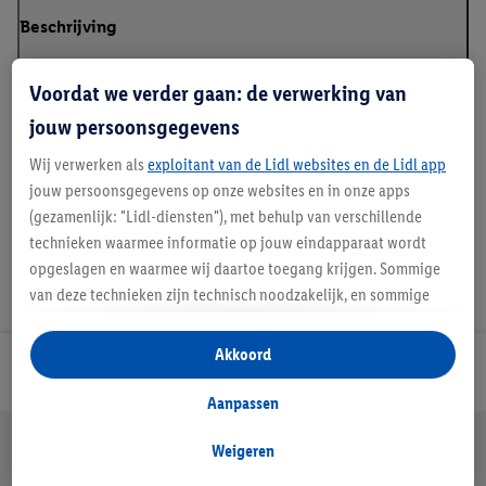
Beschrijving
Voordat we verder gaan: de verwerking van
jouw persoonsgegevens
Details over productveiligheid
Wij verwerken als
exploitant van de Lidl websites en de Lidl app
jouw persoonsgegevens op onze websites en in onze apps
(gezamenlijk: "Lidl-diensten"), met behulp van verschillende
technieken waarmee informatie op jouw eindapparaat wordt
opgeslagen en waarmee wij daartoe toegang krijgen. Sommige
van deze technieken zijn technisch noodzakelijk, en sommige
technieken worden met jouw toestemming gebruikt voor het
opslaan van voorkeursinstellingen, het verzamelen en
Akkoord
Lidl Nieuwsbrief
analyseren van statistieken of voor het tonen van
gepersonaliseerde reclame binnen en buiten de Lidl-diensten.
Aanpassen
Als je lid bent van het Lidl Plus-programma, dan worden
Jouw voordelen bij ons als Lidl webshop klant
gegevens over jouw aankoopgedrag in de winkel ook voor de
Weigeren
Gratis retourneren
Veilig winkelen
30 dagen bedenktijd
hiervoor genoemde doeleinden verwerkt.