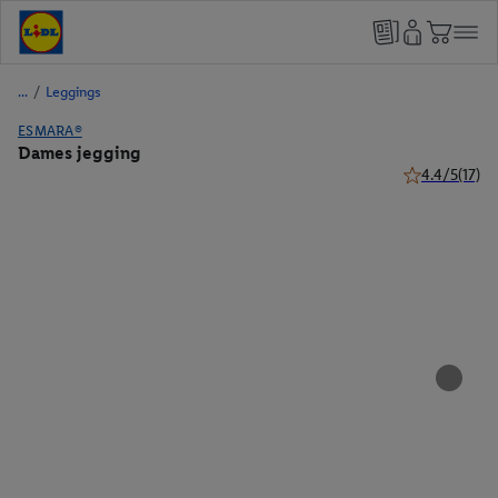
/
Leggings
ESMARA®
Dames jegging
4.4/5
(17)
4.4 van 5 ster