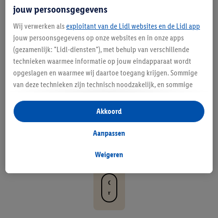
m
jouw persoonsgegevens
fo
Wij verwerken als
exploitant van de Lidl websites en de Lidl app
jouw persoonsgegevens op onze websites en in onze apps
rt
(gezamenlijk: "Lidl-diensten"), met behulp van verschillende
ab
technieken waarmee informatie op jouw eindapparaat wordt
opgeslagen en waarmee wij daartoe toegang krijgen. Sommige
el.
van deze technieken zijn technisch noodzakelijk, en sommige
B
technieken worden met jouw toestemming gebruikt voor het
opslaan van voorkeursinstellingen, het verzamelen en
e
Akkoord
analyseren van statistieken of voor het tonen van
w
gepersonaliseerde reclame binnen en buiten de Lidl-diensten.
Aanpassen
Als je lid bent van het Lidl Plus-programma, dan worden
us
gegevens over jouw aankoopgedrag in de winkel ook voor de
Weigeren
t.
hiervoor genoemde doeleinden verwerkt.
Als je hier toestemming geeft aan ons voor het personaliseren
O
van reclame en als je vervolgens een Lidl Plus-account
n
aanmaakt of inlogt op jouw bestaande Lidl Plus-account, dan
t
kunnen wij en onze partner Criteo S.A. een speciale online
d