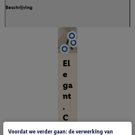
Beschrijving
El
e
ga
nt
.
C
o
Voordat we verder gaan: de verwerking van