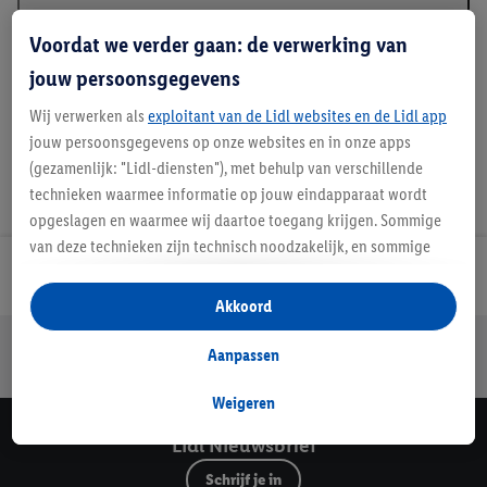
Beschrijving
Voordat we verder gaan: de verwerking van
jouw persoonsgegevens
Wij verwerken als
exploitant van de Lidl websites en de Lidl app
jouw persoonsgegevens op onze websites en in onze apps
(gezamenlijk: "Lidl-diensten"), met behulp van verschillende
technieken waarmee informatie op jouw eindapparaat wordt
opgeslagen en waarmee wij daartoe toegang krijgen. Sommige
van deze technieken zijn technisch noodzakelijk, en sommige
technieken worden met jouw toestemming gebruikt voor het
Lidl Nieuwsbrief
opslaan van voorkeursinstellingen, het verzamelen en
Akkoord
analyseren van statistieken of voor het tonen van
Jouw voordelen bij ons als Lidl webshop klant
gepersonaliseerde reclame binnen en buiten de Lidl-diensten.
Aanpassen
Gratis retourneren
Veilig winkelen
30 dagen bedenktijd
Als je lid bent van het Lidl Plus-programma, dan worden
gegevens over jouw aankoopgedrag in de winkel ook voor de
Weigeren
hiervoor genoemde doeleinden verwerkt.
Lidl Nieuwsbrief
Als je hier toestemming geeft aan ons voor het personaliseren
Schrijf je in
van reclame en als je vervolgens een Lidl Plus-account