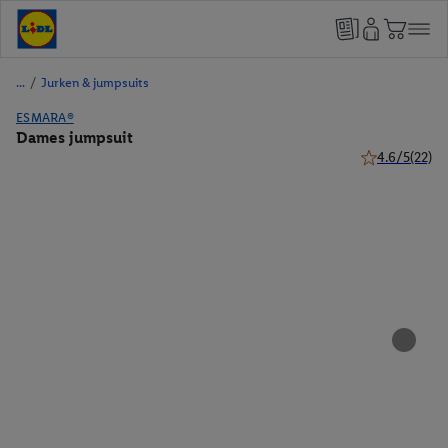
/
Jurken & jumpsuits
ESMARA®
Dames jumpsuit
4.6/5
(22)
4.6 van 5 ster