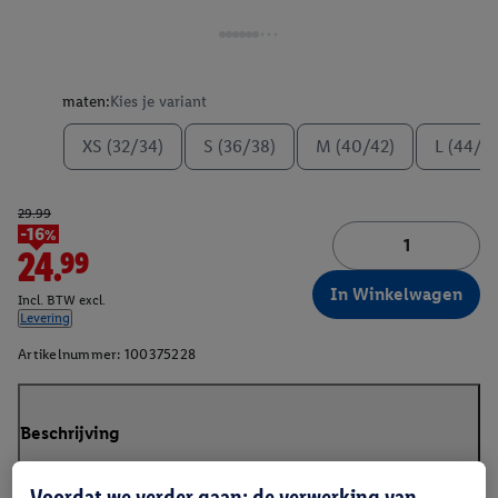
maten:
Kies je variant
XS (32/34)
S (36/38)
M (40/42)
L (44/4
29.99
-16%
24.99
In Winkelwagen
Incl. BTW excl.
Levering
Artikelnummer:
100375228
Beschrijving
Voordat we verder gaan: de verwerking van