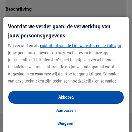
Beschrijving
Voordat we verder gaan: de verwerking van
jouw persoonsgegevens
Details over productveiligheid
Wij verwerken als
exploitant van de Lidl websites en de Lidl app
jouw persoonsgegevens op onze websites en in onze apps
(gezamenlijk: "Lidl-diensten"), met behulp van verschillende
technieken waarmee informatie op jouw eindapparaat wordt
opgeslagen en waarmee wij daartoe toegang krijgen. Sommige
van deze technieken zijn technisch noodzakelijk, en sommige
technieken worden met jouw toestemming gebruikt voor het
opslaan van voorkeursinstellingen, het verzamelen en
Akkoord
analyseren van statistieken of voor het tonen van
Lidl Nieuwsbrief
gepersonaliseerde reclame binnen en buiten de Lidl-diensten.
Aanpassen
Als je lid bent van het Lidl Plus-programma, dan worden
Jouw voordelen bij ons als Lidl webshop klant
gegevens over jouw aankoopgedrag in de winkel ook voor de
Weigeren
Gratis retourneren
Veilig winkelen
30 dagen bedenktijd
hiervoor genoemde doeleinden verwerkt.