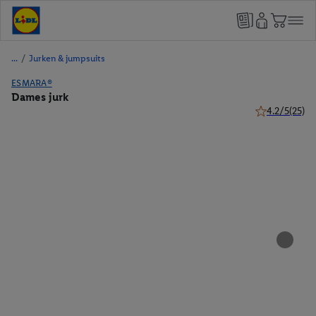
/
Jurken & jumpsuits
ESMARA®
Dames jurk
4.2/5
(25)
4.2 van 5 ster