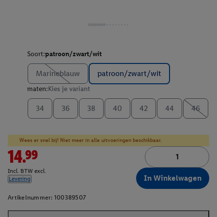
Soort:
patroon/zwart/wit
Marineblauw
patroon/zwart/wit
maten:
Kies je variant
34
36
38
40
42
44
46
Wees er snel bij! Niet meer in alle uitvoeringen beschikbaar.
14.99
Incl. BTW excl.
In Winkelwagen
Levering
Artikelnummer:
100389507