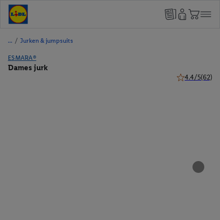
/
Jurken & jumpsuits
ESMARA®
Dames jurk
4.4/5
(62)
4.4 van 5 ster