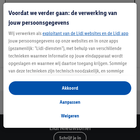
Beschrijving
Voordat we verder gaan: de verwerking van
jouw persoonsgegevens
Wij verwerken als
exploitant van de Lidl websites en de Lidl app
jouw persoonsgegevens op onze websites en in onze apps
(gezamenlijk: "Lidl-diensten"), met behulp van verschillende
technieken waarmee informatie op jouw eindapparaat wordt
opgeslagen en waarmee wij daartoe toegang krijgen. Sommige
van deze technieken zijn technisch noodzakelijk, en sommige
technieken worden met jouw toestemming gebruikt voor het
Lidl Nieuwsbrief
opslaan van voorkeursinstellingen, het verzamelen en
Akkoord
analyseren van statistieken of voor het tonen van
Jouw voordelen bij ons als Lidl webshop klant
gepersonaliseerde reclame binnen en buiten de Lidl-diensten.
Aanpassen
Gratis retourneren
Veilig winkelen
30 dagen bedenktijd
Als je lid bent van het Lidl Plus-programma, dan worden
gegevens over jouw aankoopgedrag in de winkel ook voor de
Weigeren
hiervoor genoemde doeleinden verwerkt.
Lidl Nieuwsbrief
Als je hier toestemming geeft aan ons voor het personaliseren
Schrijf je in
van reclame en als je vervolgens een Lidl Plus-account