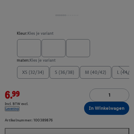
Kleur:
Kies je variant
maten:
Kies je variant
XS (32/34)
S (36/38)
M (40/42)
L (44/4
6.99
Incl. BTW excl.
In Winkelwagen
Levering
Artikelnummer:
100389876