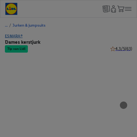
/
Jurken & jumpsuits
ESMARA®
Dames kerstjurk
4.3/5
(63)
Tip van Lidl
4.3 van 5 ster