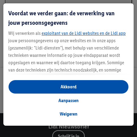
Beschrijving
Voordat we verder gaan: de verwerking van
jouw persoonsgegevens
Wij verwerken als
exploitant van de Lidl websites en de Lidl app
jouw persoonsgegevens op onze websites en in onze apps
(gezamenlijk: "Lidl-diensten"), met behulp van verschillende
technieken waarmee informatie op jouw eindapparaat wordt
opgeslagen en waarmee wij daartoe toegang krijgen. Sommige
van deze technieken zijn technisch noodzakelijk, en sommige
technieken worden met jouw toestemming gebruikt voor het
Lidl Nieuwsbrief
opslaan van voorkeursinstellingen, het verzamelen en
Akkoord
analyseren van statistieken of voor het tonen van
Jouw voordelen bij ons als Lidl webshop klant
gepersonaliseerde reclame binnen en buiten de Lidl-diensten.
Aanpassen
Gratis retourneren
Veilig winkelen
30 dagen bedenktijd
Als je lid bent van het Lidl Plus-programma, dan worden
gegevens over jouw aankoopgedrag in de winkel ook voor de
Weigeren
hiervoor genoemde doeleinden verwerkt.
Lidl Nieuwsbrief
Als je hier toestemming geeft aan ons voor het personaliseren
van reclame en als je vervolgens een Lidl Plus-account
Schrijf je in