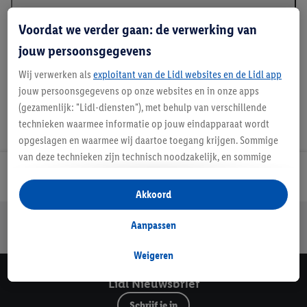
Beschrijving
Voordat we verder gaan: de verwerking van
jouw persoonsgegevens
Wij verwerken als
exploitant van de Lidl websites en de Lidl app
jouw persoonsgegevens op onze websites en in onze apps
(gezamenlijk: "Lidl-diensten"), met behulp van verschillende
technieken waarmee informatie op jouw eindapparaat wordt
opgeslagen en waarmee wij daartoe toegang krijgen. Sommige
van deze technieken zijn technisch noodzakelijk, en sommige
technieken worden met jouw toestemming gebruikt voor het
Lidl Nieuwsbrief
opslaan van voorkeursinstellingen, het verzamelen en
Akkoord
analyseren van statistieken of voor het tonen van
Jouw voordelen bij ons als Lidl webshop klant
gepersonaliseerde reclame binnen en buiten de Lidl-diensten.
Aanpassen
Gratis retourneren
Veilig winkelen
30 dagen bedenktijd
Als je lid bent van het Lidl Plus-programma, dan worden
gegevens over jouw aankoopgedrag in de winkel ook voor de
Weigeren
hiervoor genoemde doeleinden verwerkt.
Lidl Nieuwsbrief
Als je hier toestemming geeft aan ons voor het personaliseren
van reclame en als je vervolgens een Lidl Plus-account
Schrijf je in