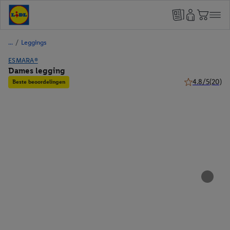
/
Leggings
ESMARA®
Dames legging
4.8/5
(20)
Beste beoordelingen
4.8 van 5 sterr