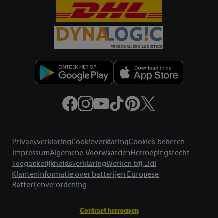
Criteo S.A. beschikt, aan jou kunnen worden toegewezen.
Onder "Aanpassen" kun je aangeven met welke cookies en
vergelijkbare technieken en met welke verwerkingsdoeleinden
je instemt. Verder kan je er meer informatie vinden over de
gegevensverwerking.
Door te klikken op "Weigeren", kies je voor de optie dat er enkel
technisch noodzakelijke cookies en vergelijkbare technieken
worden gebruikt.
Door op "Akkoord" te klikken, stem je in met alle verwerkingen
voor alle bovengenoemde doeleinden. Meer informatie,
inclusief over de opslagperiode van de gegevens en je recht om
Juridische koppelingen
jouw toestemming op elk gewenst moment in te trekken, vind je
Privacyverklaring
Cookieverklaring
Cookies beheren
in onze
privacyverklaring
.
Je vindt de impressum voor de Lidl
Impressum
Algemene Voorwaarden
Herroepingsrecht
website hier.
Klik
hier
voor meer informatie over de cookies die
Toegankelijkheidsverklaring
Werken bij Lidl
wij inzetten.
Klanteninformatie over batterijen Europese
Batterijenverordening
Contract herroepen