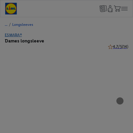
/
Longsleeves
ESMARA®
Dames longsleeve
4.7/5
(14)
4.7 van 5 ster