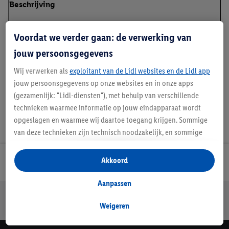
Beschrijving
Voordat we verder gaan: de verwerking van
Kleur
: bruin, olijf/wit, zwart
jouw persoonsgegevens
Kenmerk
: getailleerd
Wij verwerken als
exploitant van de Lidl websites en de Lidl app
jouw persoonsgegevens op onze websites en in onze apps
(gezamenlijk: "Lidl-diensten"), met behulp van verschillende
technieken waarmee informatie op jouw eindapparaat wordt
opgeslagen en waarmee wij daartoe toegang krijgen. Sommige
van deze technieken zijn technisch noodzakelijk, en sommige
technieken worden met jouw toestemming gebruikt voor het
opslaan van voorkeursinstellingen, het verzamelen en
Akkoord
Lidl Nieuwsbrief
analyseren van statistieken of voor het tonen van
gepersonaliseerde reclame binnen en buiten de Lidl-diensten.
Aanpassen
Als je lid bent van het Lidl Plus-programma, dan worden
Jouw voordelen bij ons als Lidl webshop klant
gegevens over jouw aankoopgedrag in de winkel ook voor de
Weigeren
Gratis retourneren
Veilig winkelen
30 dagen bedenktijd
hiervoor genoemde doeleinden verwerkt.