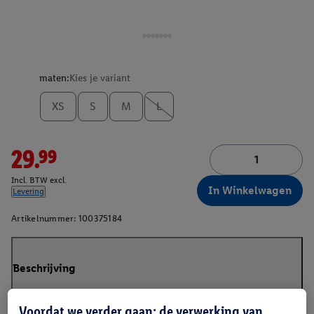
maten:
Kies je variant
XS
S
M
L
29.99
Incl. BTW excl.
In Winkelwagen
Levering
Artikelnummer:
100375184
Beschrijving
Voordat we verder gaan: de verwerking van