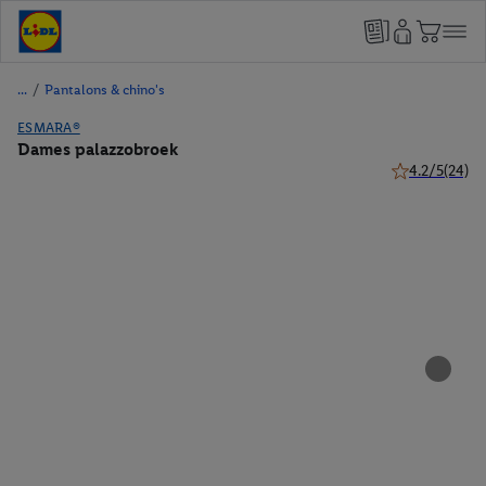
/
Pantalons & chino's
ESMARA®
Dames palazzobroek
4.2/5
(24)
4.2 van 5 ster