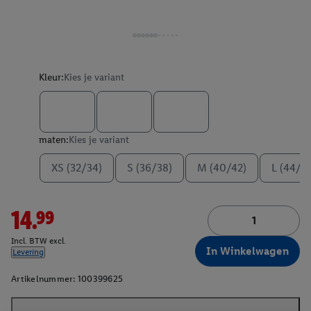
Kleur:
Kies je variant
maten:
Kies je variant
XS (32/34)
S (36/38)
M (40/42)
L (44/4
14.99
Incl. BTW excl.
In Winkelwagen
Levering
Artikelnummer:
100399625