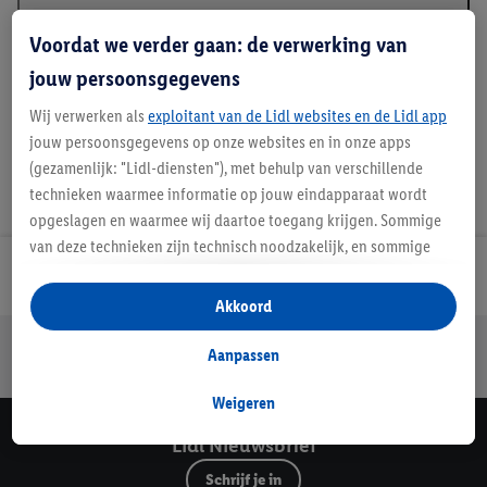
Beschrijving
Voordat we verder gaan: de verwerking van
jouw persoonsgegevens
Wij verwerken als
exploitant van de Lidl websites en de Lidl app
jouw persoonsgegevens op onze websites en in onze apps
(gezamenlijk: "Lidl-diensten"), met behulp van verschillende
technieken waarmee informatie op jouw eindapparaat wordt
opgeslagen en waarmee wij daartoe toegang krijgen. Sommige
van deze technieken zijn technisch noodzakelijk, en sommige
technieken worden met jouw toestemming gebruikt voor het
Lidl Nieuwsbrief
opslaan van voorkeursinstellingen, het verzamelen en
Akkoord
analyseren van statistieken of voor het tonen van
Jouw voordelen bij ons als Lidl webshop klant
gepersonaliseerde reclame binnen en buiten de Lidl-diensten.
Aanpassen
Gratis retourneren
Veilig winkelen
30 dagen bedenktijd
Als je lid bent van het Lidl Plus-programma, dan worden
gegevens over jouw aankoopgedrag in de winkel ook voor de
Weigeren
hiervoor genoemde doeleinden verwerkt.
Lidl Nieuwsbrief
Als je hier toestemming geeft aan ons voor het personaliseren
Schrijf je in
van reclame en als je vervolgens een Lidl Plus-account