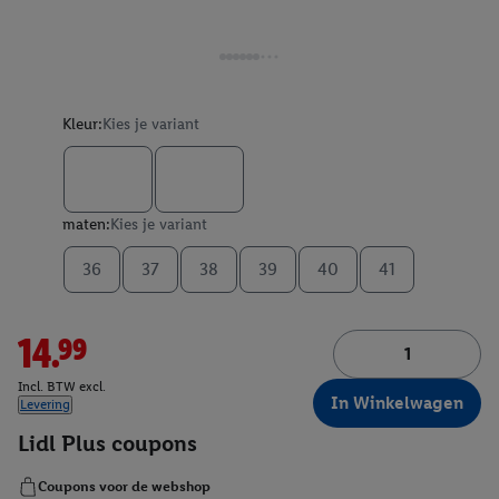
Kleur:
Kies je variant
maten:
Kies je variant
36
37
38
39
40
41
14.99
Incl. BTW excl.
In Winkelwagen
Levering