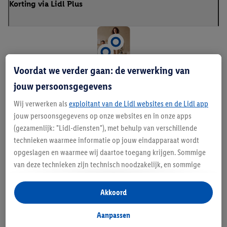
Korting via Lidl Plus
Voordat we verder gaan: de verwerking van
B
jouw persoonsgegevens
eh
Wij verwerken als
exploitant van de Lidl websites en de Lidl app
jouw persoonsgegevens op onze websites en in onze apps
aa
(gezamenlijk: "Lidl-diensten"), met behulp van verschillende
gl
technieken waarmee informatie op jouw eindapparaat wordt
opgeslagen en waarmee wij daartoe toegang krijgen. Sommige
ij
van deze technieken zijn technisch noodzakelijk, en sommige
k
technieken worden met jouw toestemming gebruikt voor het
opslaan van voorkeursinstellingen, het verzamelen en
Akkoord
va
analyseren van statistieken of voor het tonen van
n
gepersonaliseerde reclame binnen en buiten de Lidl-diensten.
Aanpassen
Als je lid bent van het Lidl Plus-programma, dan worden