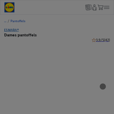
/
Pantoffels
ESMARA®
Dames pantoffels
3.9/5
(42)
3.9 van 5 ster