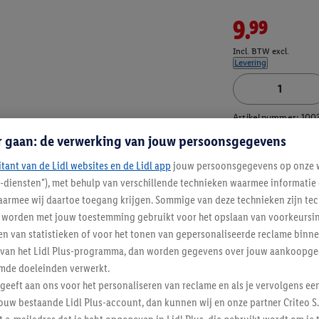
9.99
Incl. BTW excl.
Levering
Artikelnummer:
100
r gaan: de verwerking van jouw persoonsgegevens
itant van de Lidl websites en de Lidl app
jouw persoonsgegevens op onze w
l-diensten"), met behulp van verschillende technieken waarmee informati
armee wij daartoe toegang krijgen. Sommige van deze technieken zijn tec
worden met jouw toestemming gebruikt voor het opslaan van voorkeursins
n van statistieken of voor het tonen van gepersonaliseerde reclame binne
ent van het Lidl Plus-programma, dan worden gegevens over jouw aankoopge
mde doeleinden verwerkt.
 geeft aan ons voor het personaliseren van reclame en als je vervolgens ee
ouw bestaande Lidl Plus-account, dan kunnen wij en onze partner Criteo S.