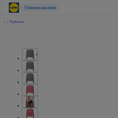
/
Pullovers