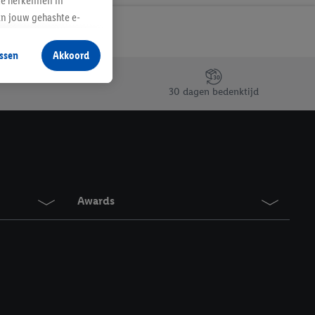
te herkennen in
an jouw gehashte e-
aan jou zijn
ssen
Akkoord
r producten waarin je
 winkel te plaatsen
30 dagen bedenktijd
innen verschillende
 van jouw gehashte e-
an jou kunnen worden
erking.
Awards
en vergelijkbare
en. Meer informatie,
t moment in te
r
voor meer informatie