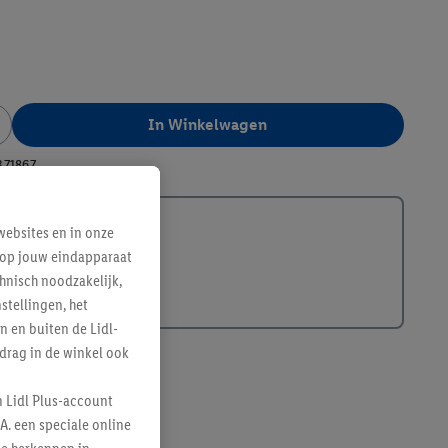
In Winkelwagen
371867
ebsites en in onze
e op jouw eindapparaat
hnisch noodzakelijk,
tellingen, het
n en buiten de Lidl-
drag in de winkel ook
n Lidl Plus-account
A. een speciale online