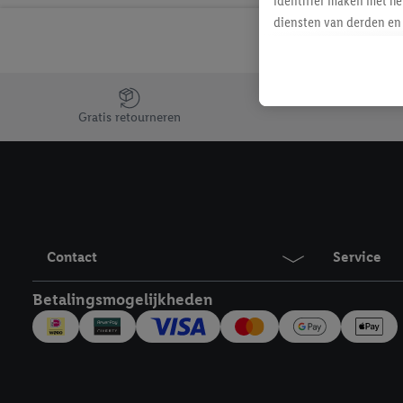
identifier maken met he
diensten van derden en 
mailadres ook worden sa
toegewezen.
Als je hiervoor toeste
Jouw voordelen bij ons als Lidl webshop klant
eerder interesse hebt g
Gratis retourneren
maar het niet te kopen)
Lidl-diensten worden we
mailadres en met eventu
toegewezen.
Onder "Aanpassen" kun 
verwerkingsdoeleinden j
Contact
Service
Door te klikken op "Weig
technieken worden gebr
Betalingsmogelijkheden
Door op "Akkoord" te kl
inclusief over de opsl
trekken, vind je in onze
over de cookies die wij 