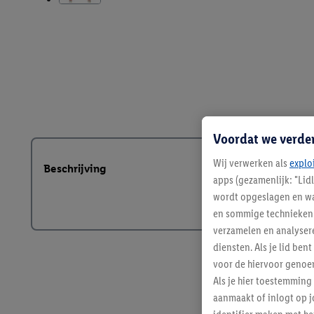
Voordat we verde
Wij verwerken als
explo
Beschrijving
apps (gezamenlijk: "Lid
wordt opgeslagen en wa
en sommige technieken 
verzamelen en analysere
diensten. Als je lid b
voor de hiervoor genoe
Als je hier toestemming
aanmaakt of inlogt op j