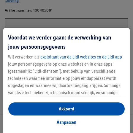
Levering
Artikelnummer:
100405091
Beschrijving
Voordat we verder gaan: de verwerking van
jouw persoonsgegevens
Wij verwerken als
exploitant van de Lidl websites en de Lidl app
*RCS – Recycled Claim Standard
jouw persoonsgegevens op onze websites en in onze apps
(gezamenlijk: "Lidl-diensten"), met behulp van verschillende
technieken waarmee informatie op jouw eindapparaat wordt
opgeslagen en waarmee wij daartoe toegang krijgen. Sommige
van deze technieken zijn technisch noodzakelijk, en sommige
technieken worden met jouw toestemming gebruikt voor het
opslaan van voorkeursinstellingen, het verzamelen en
Akkoord
analyseren van statistieken of voor het tonen van
gepersonaliseerde reclame binnen en buiten de Lidl-diensten.
Aanpassen
Lidl Nieuwsbrief
Als je lid bent van het Lidl Plus-programma, dan worden