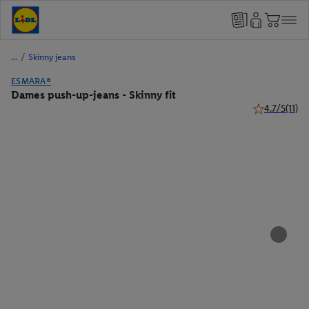
/
Skinny jeans
ESMARA®
Dames push-up-jeans - Skinny fit
4.7/5
(11)
4.7 van 5 ster