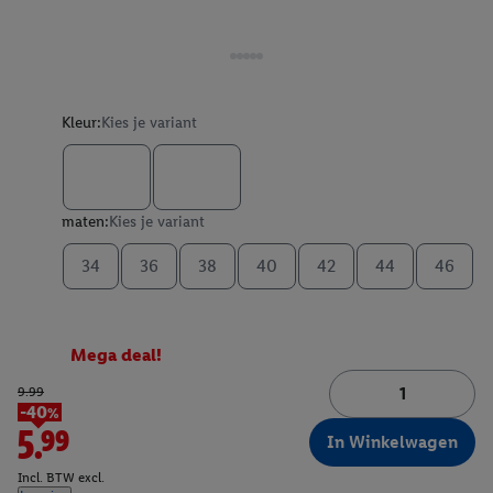
Kleur:
Kies je variant
maten:
Kies je variant
34
36
38
40
42
44
46
Mega deal!
9.99
-40%
5.99
In Winkelwagen
Incl. BTW excl.