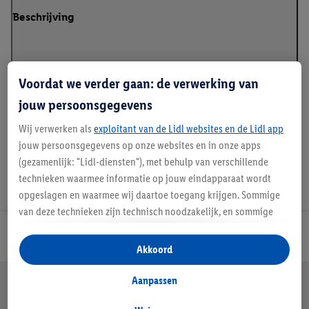
Beschrijving
Voordat we verder gaan: de verwerking van
Details over productveiligheid
jouw persoonsgegevens
Wij verwerken als
exploitant van de Lidl websites en de Lidl app
jouw persoonsgegevens op onze websites en in onze apps
(gezamenlijk: "Lidl-diensten"), met behulp van verschillende
technieken waarmee informatie op jouw eindapparaat wordt
opgeslagen en waarmee wij daartoe toegang krijgen. Sommige
van deze technieken zijn technisch noodzakelijk, en sommige
technieken worden met jouw toestemming gebruikt voor het
Lidl Nieuwsbrief
opslaan van voorkeursinstellingen, het verzamelen en
Akkoord
analyseren van statistieken of voor het tonen van
gepersonaliseerde reclame binnen en buiten de Lidl-diensten.
Jouw voordelen bij ons als Lidl webshop klant
Aanpassen
Als je lid bent van het Lidl Plus-programma, dan worden
Gratis retourneren
Veilig winkelen
30 dagen bedenktijd