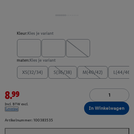
Kleur:
Kies je variant
maten:
Kies je variant
XS(32/34)
S(36/38)
M(40/42)
L(44/46)
8.99
Incl. BTW excl.
In Winkelwagen
Levering
Artikelnummer:
100383535