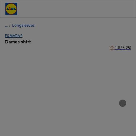
/
Longsleeves
ESMARA®
Dames shirt
4.6/5
(25)
4.6 van 5 ster