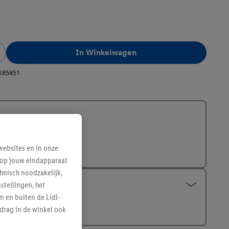
In Winkelwagen
385851
ebsites en in onze
e op jouw eindapparaat
hnisch noodzakelijk,
tellingen, het
n en buiten de Lidl-
drag in de winkel ook