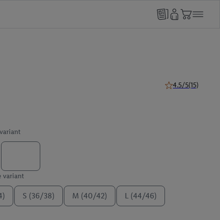
4.5/5
(15)
4.5 van 5 sterren (
 variant
e variant
4)
S (36/38)
M (40/42)
L (44/46)