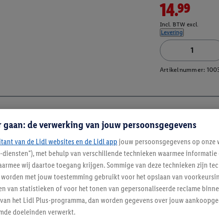
14.99
Incl. BTW excl.
Levering
Artikelnummer:
100
r gaan: de verwerking van jouw persoonsgegevens
itant van de Lidl websites en de Lidl app
jouw persoonsgegevens op onze w
l-diensten"), met behulp van verschillende technieken waarmee informati
armee wij daartoe toegang krijgen. Sommige van deze technieken zijn tec
worden met jouw toestemming gebruikt voor het opslaan van voorkeursins
n van statistieken of voor het tonen van gepersonaliseerde reclame binne
ent van het Lidl Plus-programma, dan worden gegevens over jouw aankoopge
mde doeleinden verwerkt.