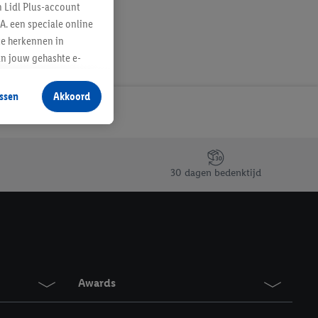
n Lidl Plus-account
A. een speciale online
te herkennen in
an jouw gehashte e-
aan jou zijn
ssen
Akkoord
r producten waarin je
 winkel te plaatsen
innen verschillende
 van jouw gehashte e-
30 dagen bedenktijd
an jou kunnen worden
erking.
en vergelijkbare
en. Meer informatie,
Awards
t moment in te
r
voor meer informatie