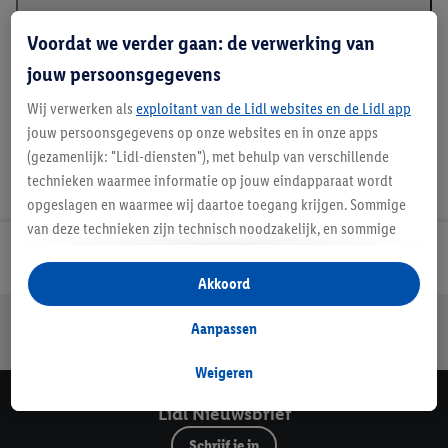
Beschrijving
Voordat we verder gaan: de verwerking van
jouw persoonsgegevens
Wij verwerken als
exploitant van de Lidl websites en de Lidl app
jouw persoonsgegevens op onze websites en in onze apps
(gezamenlijk: "Lidl-diensten"), met behulp van verschillende
technieken waarmee informatie op jouw eindapparaat wordt
opgeslagen en waarmee wij daartoe toegang krijgen. Sommige
van deze technieken zijn technisch noodzakelijk, en sommige
technieken worden met jouw toestemming gebruikt voor het
Lidl Nieuwsbrief
opslaan van voorkeursinstellingen, het verzamelen en
Akkoord
analyseren van statistieken of voor het tonen van
Jouw voordelen bij ons als Lidl webshop klant
gepersonaliseerde reclame binnen en buiten de Lidl-diensten.
Aanpassen
Gratis retourneren
Veilig winkelen
30 dagen bedenktijd
Als je lid bent van het Lidl Plus-programma, dan worden
gegevens over jouw aankoopgedrag in de winkel ook voor de
Weigeren
hiervoor genoemde doeleinden verwerkt.
Lidl Nieuwsbrief
Als je hier toestemming geeft aan ons voor het personaliseren
van reclame en als je vervolgens een Lidl Plus-account
Schrijf je in