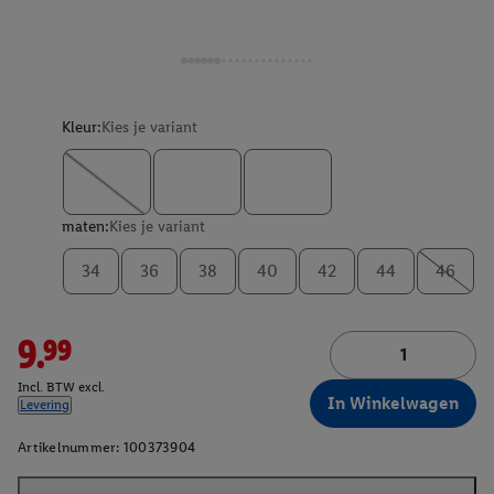
Kleur:
Kies je variant
maten:
Kies je variant
34
36
38
40
42
44
46
9.99
Incl. BTW excl.
In Winkelwagen
Levering
Artikelnummer:
100373904