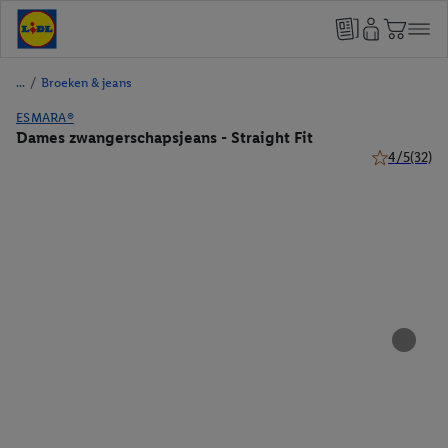
/
Broeken & jeans
ESMARA®
Dames zwangerschapsjeans - Straight Fit
4/5
(32)
4 van 5 ster