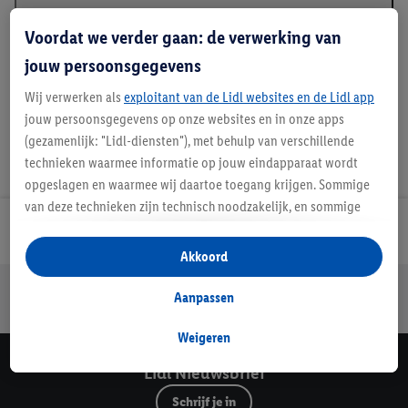
Beschrijving
Voordat we verder gaan: de verwerking van
jouw persoonsgegevens
Wij verwerken als
exploitant van de Lidl websites en de Lidl app
jouw persoonsgegevens op onze websites en in onze apps
(gezamenlijk: "Lidl-diensten"), met behulp van verschillende
technieken waarmee informatie op jouw eindapparaat wordt
opgeslagen en waarmee wij daartoe toegang krijgen. Sommige
van deze technieken zijn technisch noodzakelijk, en sommige
technieken worden met jouw toestemming gebruikt voor het
Lidl Nieuwsbrief
opslaan van voorkeursinstellingen, het verzamelen en
Akkoord
analyseren van statistieken of voor het tonen van
Jouw voordelen bij ons als Lidl webshop klant
gepersonaliseerde reclame binnen en buiten de Lidl-diensten.
Aanpassen
Gratis retourneren
Veilig winkelen
30 dagen bedenktijd
Als je lid bent van het Lidl Plus-programma, dan worden
gegevens over jouw aankoopgedrag in de winkel ook voor de
Weigeren
hiervoor genoemde doeleinden verwerkt.
Lidl Nieuwsbrief
Als je hier toestemming geeft aan ons voor het personaliseren
Schrijf je in
van reclame en als je vervolgens een Lidl Plus-account