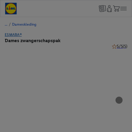
/
Dameskleding
ESMARA®
Dames zwangerschapspak
5/5
(5)
5 van 5 ste