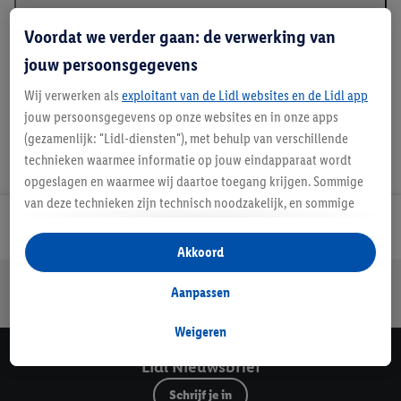
Beschrijving
Voordat we verder gaan: de verwerking van
jouw persoonsgegevens
Wij verwerken als
exploitant van de Lidl websites en de Lidl app
jouw persoonsgegevens op onze websites en in onze apps
(gezamenlijk: "Lidl-diensten"), met behulp van verschillende
technieken waarmee informatie op jouw eindapparaat wordt
opgeslagen en waarmee wij daartoe toegang krijgen. Sommige
van deze technieken zijn technisch noodzakelijk, en sommige
technieken worden met jouw toestemming gebruikt voor het
Lidl Nieuwsbrief
opslaan van voorkeursinstellingen, het verzamelen en
Akkoord
analyseren van statistieken of voor het tonen van
Jouw voordelen bij ons als Lidl webshop klant
gepersonaliseerde reclame binnen en buiten de Lidl-diensten.
Aanpassen
Gratis retourneren
Veilig winkelen
30 dagen bedenktijd
Als je lid bent van het Lidl Plus-programma, dan worden
gegevens over jouw aankoopgedrag in de winkel ook voor de
Weigeren
hiervoor genoemde doeleinden verwerkt.
Lidl Nieuwsbrief
Als je hier toestemming geeft aan ons voor het personaliseren
Schrijf je in
van reclame en als je vervolgens een Lidl Plus-account