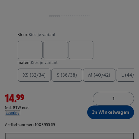
Kleur:
Kies je variant
maten:
Kies je variant
XS (32/34)
S (36/38)
M (40/42)
L (44/4
14.99
Incl. BTW excl.
In Winkelwagen
Levering
Artikelnummer:
100395569