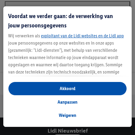
Beschrijving
Voordat we verder gaan: de verwerking van
jouw persoonsgegevens
Wij verwerken als
exploitant van de Lidl websites en de Lidl app
jouw persoonsgegevens op onze websites en in onze apps
(gezamenlijk: "Lidl-diensten"), met behulp van verschillende
technieken waarmee informatie op jouw eindapparaat wordt
opgeslagen en waarmee wij daartoe toegang krijgen. Sommige
van deze technieken zijn technisch noodzakelijk, en sommige
technieken worden met jouw toestemming gebruikt voor het
Lidl Nieuwsbrief
opslaan van voorkeursinstellingen, het verzamelen en
Akkoord
analyseren van statistieken of voor het tonen van
gepersonaliseerde reclame binnen en buiten de Lidl-diensten.
Aanpassen
Jouw voordelen bij ons als Lidl webshop klant
Als je lid bent van het Lidl Plus-programma, dan worden
Gratis retourneren
Veilig winkelen
30 dagen bedenktijd
gegevens over jouw aankoopgedrag in de winkel ook voor de
Weigeren
hiervoor genoemde doeleinden verwerkt.
Als je hier toestemming geeft aan ons voor het personaliseren
Lidl Nieuwsbrief