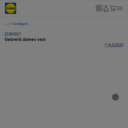
/
Cardigans
ESMARA®
Gebreid dames vest
4.3/5
(21)
4.3 van 5 ster