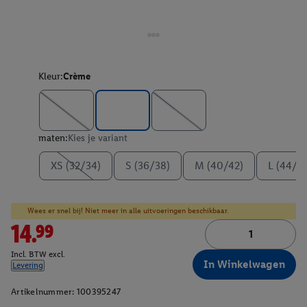
Kleur:
Crème
maten:
Kies je variant
XS (32/34)
S (36/38)
M (40/42)
L (44/4
Wees er snel bij! Niet meer in alle uitvoeringen beschikbaar.
14.99
Incl. BTW excl.
In Winkelwagen
Levering
Artikelnummer:
100395247