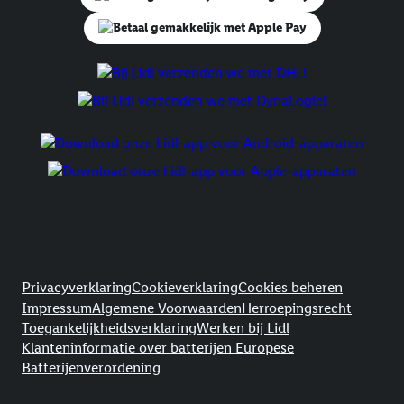
Juridische koppelingen
Privacyverklaring
Cookieverklaring
Cookies beheren
Impressum
Algemene Voorwaarden
Herroepingsrecht
Toegankelijkheidsverklaring
Werken bij Lidl
Klanteninformatie over batterijen Europese
Batterijenverordening