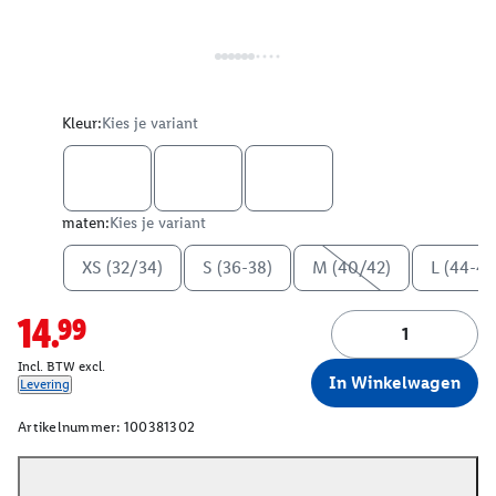
Kleur:
Kies je variant
maten:
Kies je variant
XS (32/34)
S (36-38)
M (40/42)
L (44-46
14.99
Incl. BTW excl.
In Winkelwagen
Levering
Artikelnummer:
100381302