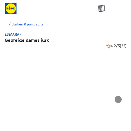
/
Jurken & jumpsuits
ESMARA®
Gebreide dames jurk
4.2/5
(22)
4.2 van 5 ster