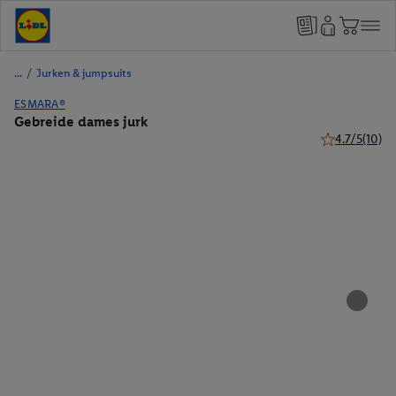
/
Jurken & jumpsuits
ESMARA®
Gebreide dames jurk
4.7/5
(10)
4.7 van 5 ster