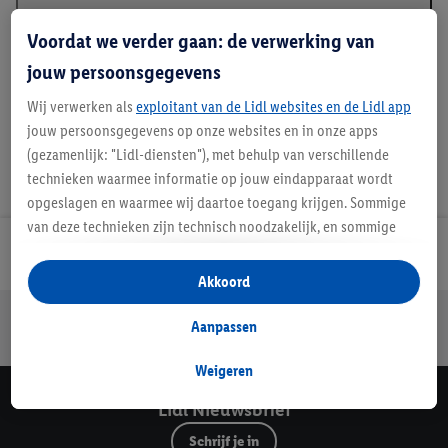
Beschrijving
Voordat we verder gaan: de verwerking van
jouw persoonsgegevens
Wij verwerken als
exploitant van de Lidl websites en de Lidl app
jouw persoonsgegevens op onze websites en in onze apps
(gezamenlijk: "Lidl-diensten"), met behulp van verschillende
technieken waarmee informatie op jouw eindapparaat wordt
opgeslagen en waarmee wij daartoe toegang krijgen. Sommige
van deze technieken zijn technisch noodzakelijk, en sommige
technieken worden met jouw toestemming gebruikt voor het
Lidl Nieuwsbrief
opslaan van voorkeursinstellingen, het verzamelen en
Akkoord
analyseren van statistieken of voor het tonen van
Jouw voordelen bij ons als Lidl webshop klant
gepersonaliseerde reclame binnen en buiten de Lidl-diensten.
Aanpassen
Gratis retourneren
Veilig winkelen
30 dagen bedenktijd
Als je lid bent van het Lidl Plus-programma, dan worden
gegevens over jouw aankoopgedrag in de winkel ook voor de
Weigeren
hiervoor genoemde doeleinden verwerkt.
Lidl Nieuwsbrief
Als je hier toestemming geeft aan ons voor het personaliseren
Schrijf je in
van reclame en als je vervolgens een Lidl Plus-account