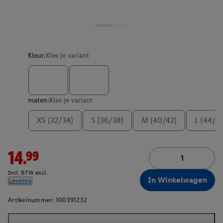
Kleur:
Kies je variant
maten:
Kies je variant
XS (32/34)
S (36/38)
M (40/42)
L (44/4
14.99
Incl. BTW excl.
In Winkelwagen
Levering
Artikelnummer:
100391232