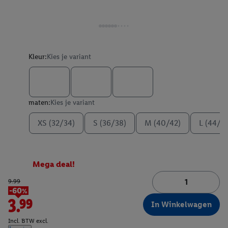
Kleur:
Kies je variant
maten:
Kies je variant
XS (32/34)
S (36/38)
M (40/42)
L (44/4
Mega deal!
9.99
-60%
3.99
In Winkelwagen
Incl. BTW excl.