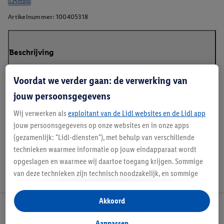
Levering
Artikelnummer:
100405318
Beschrijving
Voordat we verder gaan: de verwerking van
jouw persoonsgegevens
*RCS – Recycled Claim Standard
Wij verwerken als
exploitant van de Lidl websites en de Lidl app
jouw persoonsgegevens op onze websites en in onze apps
(gezamenlijk: "Lidl-diensten"), met behulp van verschillende
technieken waarmee informatie op jouw eindapparaat wordt
opgeslagen en waarmee wij daartoe toegang krijgen. Sommige
van deze technieken zijn technisch noodzakelijk, en sommige
technieken worden met jouw toestemming gebruikt voor het
opslaan van voorkeursinstellingen, het verzamelen en
Akkoord
analyseren van statistieken of voor het tonen van
Lidl Nieuwsbrief
gepersonaliseerde reclame binnen en buiten de Lidl-diensten.
Aanpassen