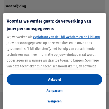
Beschrijving
Voordat we verder gaan: de verwerking van
jouw persoonsgegevens
Details over productveiligheid
Wij verwerken als
exploitant van de Lidl websites en de Lidl app
jouw persoonsgegevens op onze websites en in onze apps
(gezamenlijk: "Lidl-diensten"), met behulp van verschillende
technieken waarmee informatie op jouw eindapparaat wordt
opgeslagen en waarmee wij daartoe toegang krijgen. Sommige
van deze technieken zijn technisch noodzakelijk, en sommige
technieken worden met jouw toestemming gebruikt voor het
opslaan van voorkeursinstellingen, het verzamelen en
Akkoord
Lidl Nieuwsbrief
analyseren van statistieken of voor het tonen van
gepersonaliseerde reclame binnen en buiten de Lidl-diensten.
Aanpassen
Als je lid bent van het Lidl Plus-programma, dan worden
Jouw voordelen bij ons als Lidl webshop klant
gegevens over jouw aankoopgedrag in de winkel ook voor de
Weigeren
Gratis retourneren
Veilig winkelen
30 dagen bedenktijd
hiervoor genoemde doeleinden verwerkt.