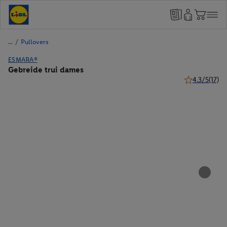
/
Pullovers
ESMARA®
Gebreide trui dames
4.3/5
(17)
4.3 van 5 ster