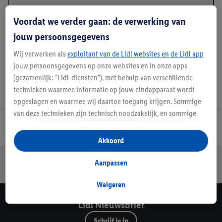
Beschrijving
Voordat we verder gaan: de verwerking van
jouw persoonsgegevens
Wij verwerken als
exploitant van de Lidl websites en de Lidl app
jouw persoonsgegevens op onze websites en in onze apps
(gezamenlijk: "Lidl-diensten"), met behulp van verschillende
technieken waarmee informatie op jouw eindapparaat wordt
opgeslagen en waarmee wij daartoe toegang krijgen. Sommige
van deze technieken zijn technisch noodzakelijk, en sommige
technieken worden met jouw toestemming gebruikt voor het
Lidl Nieuwsbrief
opslaan van voorkeursinstellingen, het verzamelen en
Akkoord
analyseren van statistieken of voor het tonen van
Jouw voordelen bij ons als Lidl webshop klant
gepersonaliseerde reclame binnen en buiten de Lidl-diensten.
Aanpassen
Gratis retourneren
Veilig winkelen
30 dagen bedenktijd
Als je lid bent van het Lidl Plus-programma, dan worden
gegevens over jouw aankoopgedrag in de winkel ook voor de
Weigeren
hiervoor genoemde doeleinden verwerkt.
Lidl Nieuwsbrief
Als je hier toestemming geeft aan ons voor het personaliseren
van reclame en als je vervolgens een Lidl Plus-account
Schrijf je in