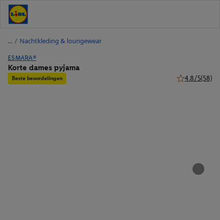
/
Nachtkleding & loungewear
ESMARA®
Korte dames pyjama
4.8/5
(58)
Beste beoordelingen
4.8 van 5 sterr