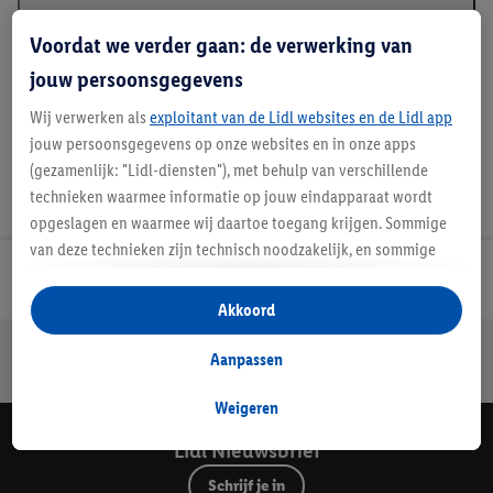
Beschrijving
Voordat we verder gaan: de verwerking van
jouw persoonsgegevens
Wij verwerken als
exploitant van de Lidl websites en de Lidl app
jouw persoonsgegevens op onze websites en in onze apps
(gezamenlijk: "Lidl-diensten"), met behulp van verschillende
technieken waarmee informatie op jouw eindapparaat wordt
opgeslagen en waarmee wij daartoe toegang krijgen. Sommige
van deze technieken zijn technisch noodzakelijk, en sommige
technieken worden met jouw toestemming gebruikt voor het
Lidl Nieuwsbrief
opslaan van voorkeursinstellingen, het verzamelen en
Akkoord
analyseren van statistieken of voor het tonen van
Jouw voordelen bij ons als Lidl webshop klant
gepersonaliseerde reclame binnen en buiten de Lidl-diensten.
Aanpassen
Gratis retourneren
Veilig winkelen
30 dagen bedenktijd
Als je lid bent van het Lidl Plus-programma, dan worden
gegevens over jouw aankoopgedrag in de winkel ook voor de
Weigeren
hiervoor genoemde doeleinden verwerkt.
Lidl Nieuwsbrief
Als je hier toestemming geeft aan ons voor het personaliseren
Schrijf je in
van reclame en als je vervolgens een Lidl Plus-account