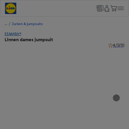
/
Jurken & jumpsuits
ESMARA®
Linnen dames jumpsuit
4/5
(11)
4 van 5 ster