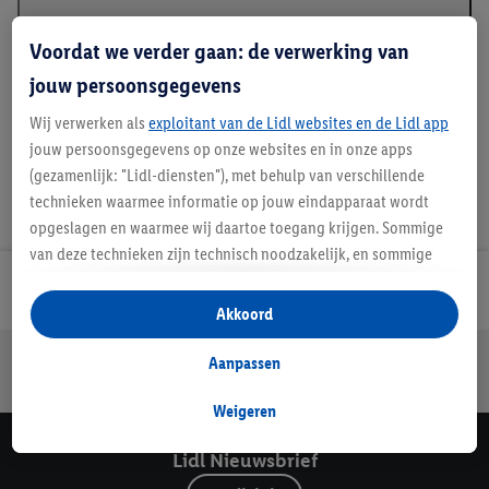
Beschrijving
Voordat we verder gaan: de verwerking van
jouw persoonsgegevens
Wij verwerken als
exploitant van de Lidl websites en de Lidl app
jouw persoonsgegevens op onze websites en in onze apps
(gezamenlijk: "Lidl-diensten"), met behulp van verschillende
technieken waarmee informatie op jouw eindapparaat wordt
opgeslagen en waarmee wij daartoe toegang krijgen. Sommige
van deze technieken zijn technisch noodzakelijk, en sommige
technieken worden met jouw toestemming gebruikt voor het
Lidl Nieuwsbrief
opslaan van voorkeursinstellingen, het verzamelen en
Akkoord
analyseren van statistieken of voor het tonen van
Jouw voordelen bij ons als Lidl webshop klant
gepersonaliseerde reclame binnen en buiten de Lidl-diensten.
Aanpassen
Gratis retourneren
Veilig winkelen
30 dagen bedenktijd
Als je lid bent van het Lidl Plus-programma, dan worden
gegevens over jouw aankoopgedrag in de winkel ook voor de
Weigeren
hiervoor genoemde doeleinden verwerkt.
Lidl Nieuwsbrief
Als je hier toestemming geeft aan ons voor het personaliseren