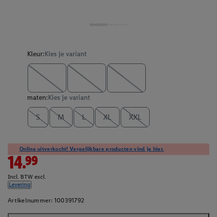
Kleur:
Kies je variant
maten:
Kies je variant
S
M
L
XL
XXL
Online uitverkocht! Vergelijkbare producten vind je hier.
14.99
Incl. BTW excl.
Levering
Artikelnummer:
100391792