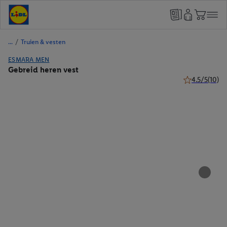
/
Truien & vesten
ESMARA MEN
Gebreid heren vest
4.5/5
(10)
4.5 van 5 ster