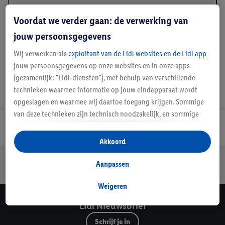
Beschrijving
Voordat we verder gaan: de verwerking van
jouw persoonsgegevens
Wij verwerken als
exploitant van de Lidl websites en de Lidl app
jouw persoonsgegevens op onze websites en in onze apps
(gezamenlijk: "Lidl-diensten"), met behulp van verschillende
technieken waarmee informatie op jouw eindapparaat wordt
opgeslagen en waarmee wij daartoe toegang krijgen. Sommige
van deze technieken zijn technisch noodzakelijk, en sommige
technieken worden met jouw toestemming gebruikt voor het
Lidl Nieuwsbrief
opslaan van voorkeursinstellingen, het verzamelen en
Akkoord
analyseren van statistieken of voor het tonen van
Jouw voordelen bij ons als Lidl webshop klant
gepersonaliseerde reclame binnen en buiten de Lidl-diensten.
Aanpassen
Gratis retourneren
Veilig winkelen
30 dagen bedenktijd
Als je lid bent van het Lidl Plus-programma, dan worden
gegevens over jouw aankoopgedrag in de winkel ook voor de
Weigeren
hiervoor genoemde doeleinden verwerkt.
Lidl Nieuwsbrief
Als je hier toestemming geeft aan ons voor het personaliseren
Schrijf je in
van reclame en als je vervolgens een Lidl Plus-account