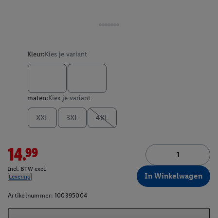
Kleur:
Kies je variant
maten:
Kies je variant
XXL
3XL
4XL
14.99
Incl. BTW excl.
In Winkelwagen
Levering
Artikelnummer:
100395004