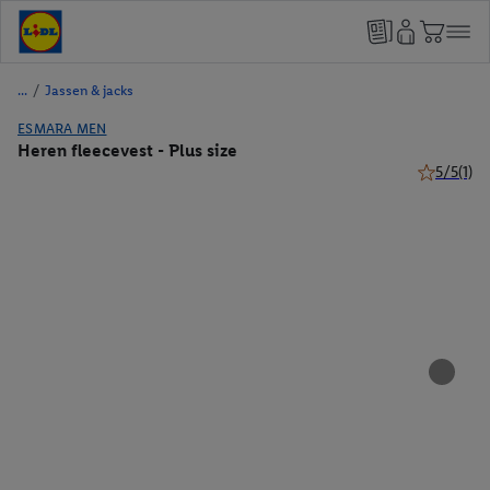
/
Jassen & jacks
ESMARA MEN
Heren fleecevest - Plus size
5/5
(1)
5 van 5 ste