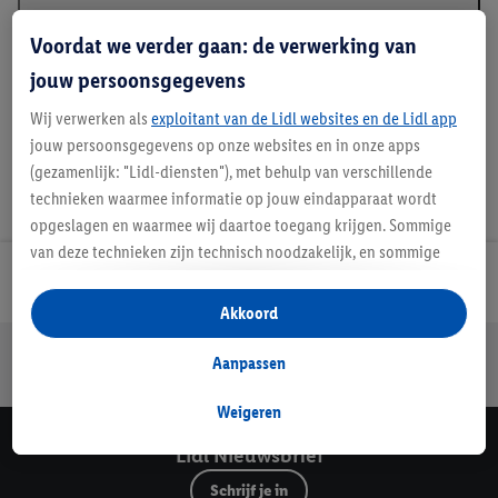
Beschrijving
Voordat we verder gaan: de verwerking van
jouw persoonsgegevens
Wij verwerken als
exploitant van de Lidl websites en de Lidl app
jouw persoonsgegevens op onze websites en in onze apps
(gezamenlijk: "Lidl-diensten"), met behulp van verschillende
technieken waarmee informatie op jouw eindapparaat wordt
opgeslagen en waarmee wij daartoe toegang krijgen. Sommige
van deze technieken zijn technisch noodzakelijk, en sommige
technieken worden met jouw toestemming gebruikt voor het
Lidl Nieuwsbrief
opslaan van voorkeursinstellingen, het verzamelen en
Akkoord
analyseren van statistieken of voor het tonen van
Jouw voordelen bij ons als Lidl webshop klant
gepersonaliseerde reclame binnen en buiten de Lidl-diensten.
Aanpassen
Gratis retourneren
Veilig winkelen
30 dagen bedenktijd
Als je lid bent van het Lidl Plus-programma, dan worden
gegevens over jouw aankoopgedrag in de winkel ook voor de
Weigeren
hiervoor genoemde doeleinden verwerkt.
Lidl Nieuwsbrief
Als je hier toestemming geeft aan ons voor het personaliseren
Schrijf je in
van reclame en als je vervolgens een Lidl Plus-account