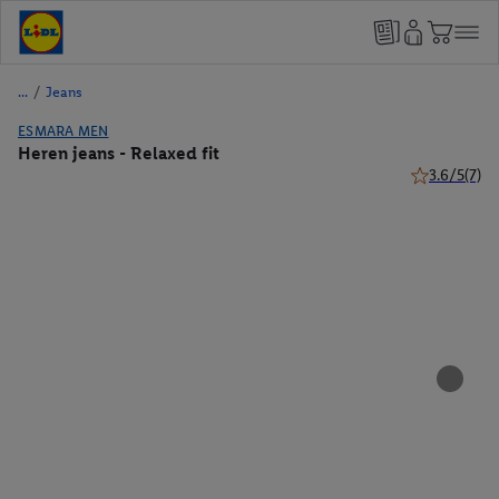
/
Jeans
ESMARA MEN
Heren jeans - Relaxed fit
3.6/5
(7)
3.6 van 5 ste