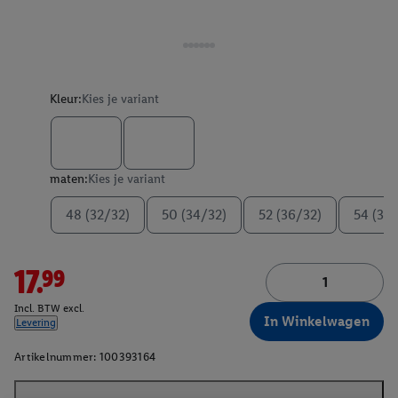
Kleur:
Kies je variant
maten:
Kies je variant
48 (32/32)
50 (34/32)
52 (36/32)
54 (38
17.99
Incl. BTW excl.
In Winkelwagen
Levering
Artikelnummer:
100393164