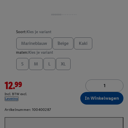
Soort:
Kies je variant
Marineblauw
Beige
Kaki
maten:
Kies je variant
S
M
L
XL
12.99
Incl. BTW excl.
In Winkelwagen
Levering
Artikelnummer:
100400287