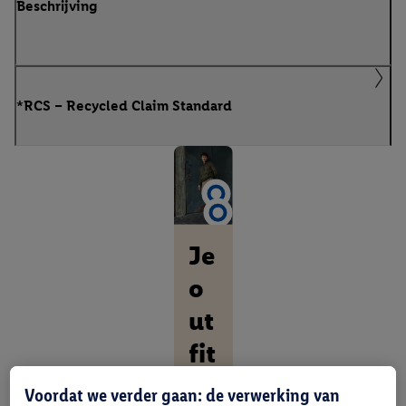
Beschrijving
*RCS – Recycled Claim Standard
Je
o
ut
fit
vo
Voordat we verder gaan: de verwerking van