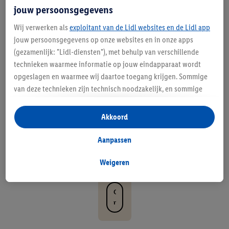
or
jouw persoonsgegevens
el
Wij verwerken als
exploitant van de Lidl websites en de Lidl app
ke
jouw persoonsgegevens op onze websites en in onze apps
(gezamenlijk: "Lidl-diensten"), met behulp van verschillende
g
technieken waarmee informatie op jouw eindapparaat wordt
el
opgeslagen en waarmee wij daartoe toegang krijgen. Sommige
van deze technieken zijn technisch noodzakelijk, en sommige
e
technieken worden met jouw toestemming gebruikt voor het
g
opslaan van voorkeursinstellingen, het verzamelen en
Akkoord
analyseren van statistieken of voor het tonen van
en
gepersonaliseerde reclame binnen en buiten de Lidl-diensten.
Aanpassen
he
Als je lid bent van het Lidl Plus-programma, dan worden
gegevens over jouw aankoopgedrag in de winkel ook voor de
Weigeren
id
hiervoor genoemde doeleinden verwerkt.
Als je hier toestemming geeft aan ons voor het personaliseren
O
van reclame en als je vervolgens een Lidl Plus-account
n
aanmaakt of inlogt op jouw bestaande Lidl Plus-account, dan
t
d
kunnen wij en onze partner Criteo S.A. een speciale online