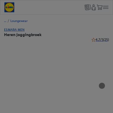
/
Loungewear
ESMARA MEN
Heren joggingbroek
4.7/5
(25)
4.7 van 5 ster