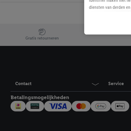
identifier maken met he
diensten van derden en 
mailadres ook worden sa
toegewezen.
Als je hiervoor toeste
Jouw voordelen bij ons als Lidl webshop klant
eerder interesse hebt g
Gratis retourneren
maar het niet te kopen)
Lidl-diensten worden we
mailadres en met eventu
toegewezen.
Onder "Aanpassen" kun 
verwerkingsdoeleinden j
Contact
Service
Door te klikken op "Weig
technieken worden gebr
Betalingsmogelijkheden
Door op "Akkoord" te kl
inclusief over de opsl
trekken, vind je in onze
over de cookies die wij 