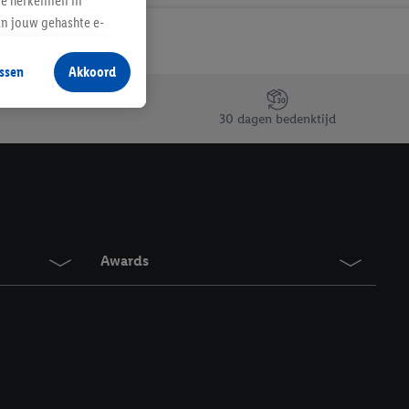
te herkennen in
an jouw gehashte e-
aan jou zijn
ssen
Akkoord
r producten waarin je
 winkel te plaatsen
30 dagen bedenktijd
innen verschillende
 van jouw gehashte e-
an jou kunnen worden
erking.
Awards
en vergelijkbare
en. Meer informatie,
t moment in te
r
voor meer informatie