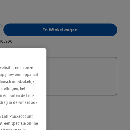
In Winkelwagen
405300
ebsites en in onze
e op jouw eindapparaat
hnisch noodzakelijk,
tellingen, het
n en buiten de Lidl-
drag in de winkel ook
n Lidl Plus-account
A. een speciale online