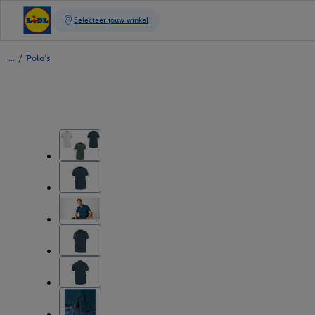
/
Polo's