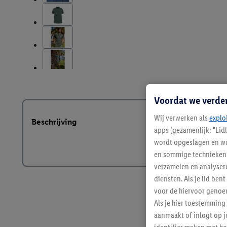
Voordat we verde
Wij verwerken als
explo
Beschrijving
apps (gezamenlijk: "Lid
wordt opgeslagen en wa
en sommige technieken 
verzamelen en analysere
diensten. Als je lid b
voor de hiervoor genoe
Als je hier toestemming
aanmaakt of inlogt op j