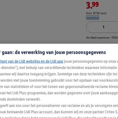
3.99
Incl. BTW excl.
Levering
Artikelnummer:
100
r gaan: de verwerking van jouw persoonsgegevens
itant van de Lidl websites en de Lidl app
jouw persoonsgegevens op onze w
l-diensten"), met behulp van verschillende technieken waarmee informati
armee wij daartoe toegang krijgen. Sommige van deze technieken zijn tec
worden met jouw toestemming gebruikt voor het opslaan van voorkeursins
n van statistieken of voor het tonen van gepersonaliseerde reclame binne
ent van het Lidl Plus-programma, dan worden gegevens over jouw aankoopge
mde doeleinden verwerkt.
 geeft aan ons voor het personaliseren van reclame en als je vervolgens ee
ouw bestaande Lidl Plus-account, dan kunnen wij en onze partner Criteo S.