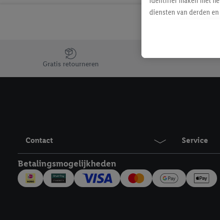
identifier maken met he
diensten van derden en 
mailadres ook worden sa
toegewezen.
Als je hiervoor toeste
Jouw voordelen bij ons als Lidl webshop klant
eerder interesse hebt g
Gratis retourneren
maar het niet te kopen)
Lidl-diensten worden we
mailadres en met eventu
toegewezen.
Onder "Aanpassen" kun 
verwerkingsdoeleinden j
Contact
Service
Door te klikken op "Weig
technieken worden gebr
Betalingsmogelijkheden
Door op "Akkoord" te kl
inclusief over de opsl
trekken, vind je in onze
over de cookies die wij 