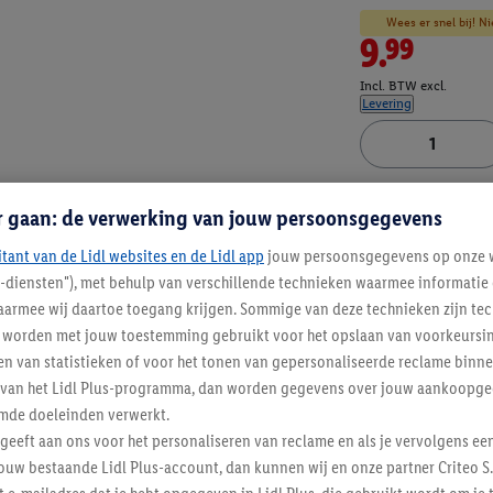
Wees er snel bij! Ni
9.99
Incl. BTW excl.
Levering
Artikelnummer:
100
r gaan: de verwerking van jouw persoonsgegevens
itant van de Lidl websites en de Lidl app
jouw persoonsgegevens op onze w
l-diensten"), met behulp van verschillende technieken waarmee informati
armee wij daartoe toegang krijgen. Sommige van deze technieken zijn tec
worden met jouw toestemming gebruikt voor het opslaan van voorkeursins
n van statistieken of voor het tonen van gepersonaliseerde reclame binne
ent van het Lidl Plus-programma, dan worden gegevens over jouw aankoopge
mde doeleinden verwerkt.
 geeft aan ons voor het personaliseren van reclame en als je vervolgens ee
ouw bestaande Lidl Plus-account, dan kunnen wij en onze partner Criteo S.