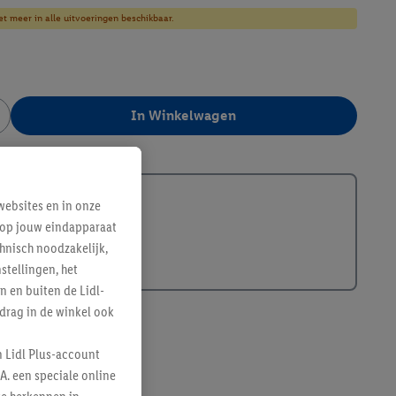
et meer in alle uitvoeringen beschikbaar.
In Winkelwagen
405924
ebsites en in onze
e op jouw eindapparaat
hnisch noodzakelijk,
tellingen, het
n en buiten de Lidl-
drag in de winkel ook
n Lidl Plus-account
A. een speciale online