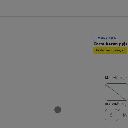
ESMARA MEN
Korte heren pyj
Beste beoordelingen
Kleur:
Kies je
maten:
Kies j
S
M