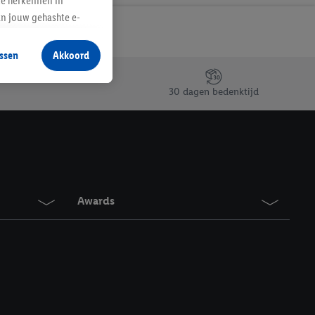
te herkennen in
an jouw gehashte e-
aan jou zijn
ssen
Akkoord
r producten waarin je
 winkel te plaatsen
30 dagen bedenktijd
innen verschillende
 van jouw gehashte e-
an jou kunnen worden
erking.
Awards
en vergelijkbare
en. Meer informatie,
t moment in te
r
voor meer informatie