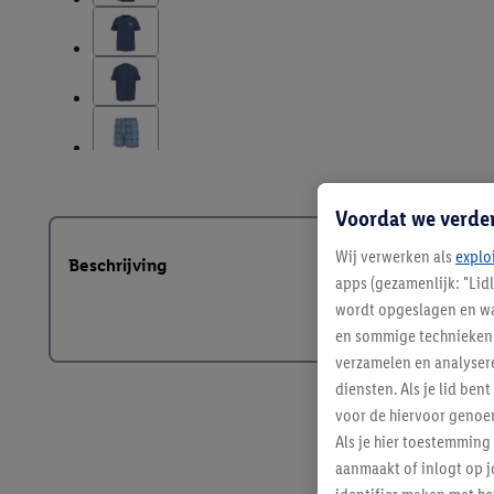
Voordat we verde
Wij verwerken als
explo
Beschrijving
apps (gezamenlijk: "Lid
wordt opgeslagen en wa
en sommige technieken 
verzamelen en analysere
diensten. Als je lid b
voor de hiervoor genoe
Als je hier toestemming
aanmaakt of inlogt op j