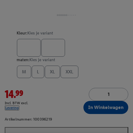
Kleur:
Kies je variant
maten:
Kies je variant
M
L
XL
XXL
14.99
Incl. BTW excl.
In Winkelwagen
Levering
Artikelnummer:
100396219