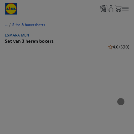
/
Slips & boxershorts
ESMARA MEN
Set van 3 heren boxers
4.6/5
(10)
4.6 van 5 ster