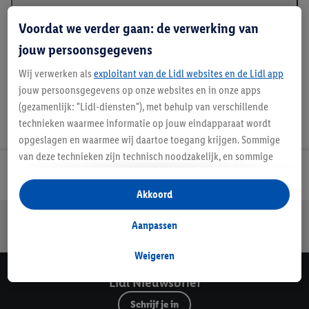
Beschrijving
Voordat we verder gaan: de verwerking van
jouw persoonsgegevens
Wij verwerken als
exploitant van de Lidl websites en de Lidl app
jouw persoonsgegevens op onze websites en in onze apps
(gezamenlijk: "Lidl-diensten"), met behulp van verschillende
technieken waarmee informatie op jouw eindapparaat wordt
opgeslagen en waarmee wij daartoe toegang krijgen. Sommige
van deze technieken zijn technisch noodzakelijk, en sommige
technieken worden met jouw toestemming gebruikt voor het
Lidl Nieuwsbrief
opslaan van voorkeursinstellingen, het verzamelen en
Akkoord
analyseren van statistieken of voor het tonen van
Jouw voordelen bij ons als Lidl webshop klant
gepersonaliseerde reclame binnen en buiten de Lidl-diensten.
Aanpassen
Gratis retourneren
Veilig winkelen
30 dagen bedenktijd
Als je lid bent van het Lidl Plus-programma, dan worden
gegevens over jouw aankoopgedrag in de winkel ook voor de
Weigeren
hiervoor genoemde doeleinden verwerkt.
Lidl Nieuwsbrief
Als je hier toestemming geeft aan ons voor het personaliseren
Schrijf je in
van reclame en als je vervolgens een Lidl Plus-account