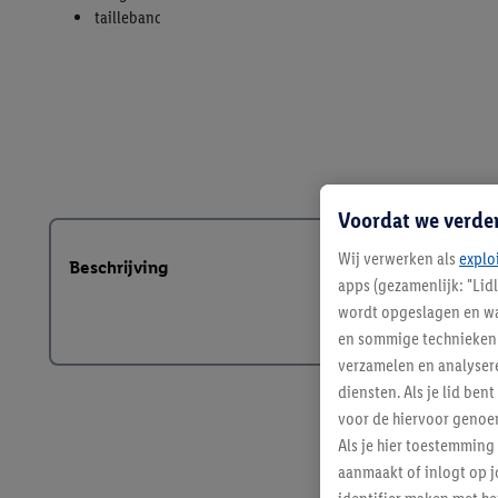
Voordat we verde
Wij verwerken als
explo
Beschrijving
apps (gezamenlijk: "Lid
wordt opgeslagen en wa
en sommige technieken 
verzamelen en analysere
diensten. Als je lid b
voor de hiervoor genoe
Als je hier toestemming
aanmaakt of inlogt op j