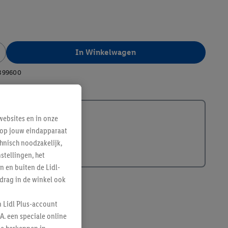
In Winkelwagen
399600
ebsites en in onze
e op jouw eindapparaat
hnisch noodzakelijk,
tellingen, het
n en buiten de Lidl-
drag in de winkel ook
n Lidl Plus-account
A. een speciale online