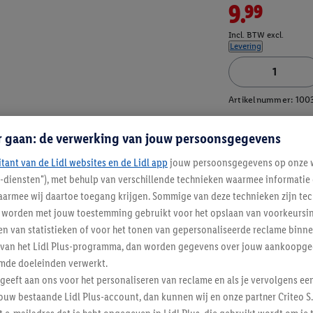
9.99
Incl. BTW excl.
Levering
Artikelnummer:
100
r gaan: de verwerking van jouw persoonsgegevens
itant van de Lidl websites en de Lidl app
jouw persoonsgegevens op onze w
l-diensten"), met behulp van verschillende technieken waarmee informati
armee wij daartoe toegang krijgen. Sommige van deze technieken zijn tec
worden met jouw toestemming gebruikt voor het opslaan van voorkeursins
n van statistieken of voor het tonen van gepersonaliseerde reclame binne
ent van het Lidl Plus-programma, dan worden gegevens over jouw aankoopge
mde doeleinden verwerkt.
 geeft aan ons voor het personaliseren van reclame en als je vervolgens ee
ouw bestaande Lidl Plus-account, dan kunnen wij en onze partner Criteo S.