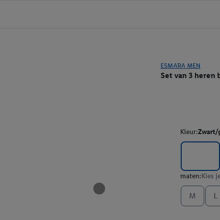
ESMARA MEN
Set van 3 heren 
Kleur:
Zwart/g
maten:
Kies j
M
L