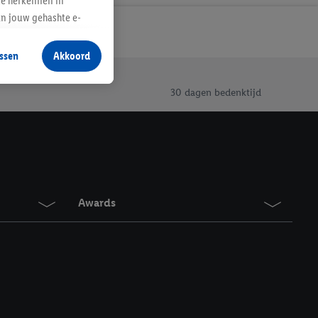
te herkennen in
an jouw gehashte e-
aan jou zijn
ssen
Akkoord
r producten waarin je
 winkel te plaatsen
30 dagen bedenktijd
innen verschillende
 van jouw gehashte e-
an jou kunnen worden
erking.
Awards
en vergelijkbare
en. Meer informatie,
t moment in te
r
voor meer informatie