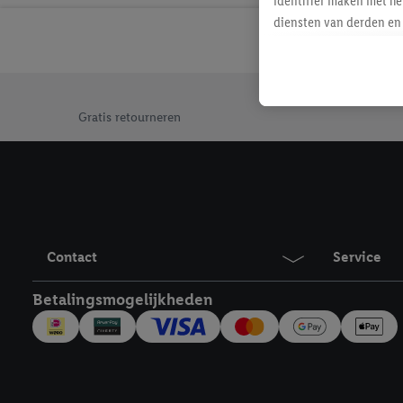
identifier maken met he
diensten van derden en 
mailadres ook worden sa
toegewezen.
Als je hiervoor toeste
Jouw voordelen bij ons als Lidl webshop klant
eerder interesse hebt g
Gratis retourneren
maar het niet te kopen)
Lidl-diensten worden we
mailadres en met eventu
toegewezen.
Onder "Aanpassen" kun 
verwerkingsdoeleinden j
Contact
Service
Door te klikken op "Weig
technieken worden gebr
Betalingsmogelijkheden
Door op "Akkoord" te kl
inclusief over de opsl
trekken, vind je in onze
over de cookies die wij 