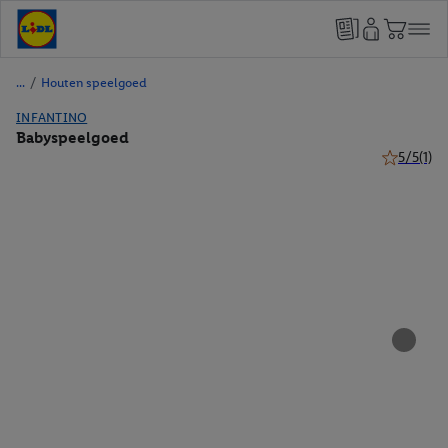
/
Houten speelgoed
INFANTINO
Babyspeelgoed
5/5
(1)
5 van 5 ste