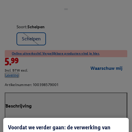
Soort:
Schelpen
Schelpen
Online uitverkocht! Vergelijkbare producten vind je hier.
5.99
Waarschuw mij
Incl. BTW excl.
Levering
Artikelnummer:
100398579001
Beschrijving
Voordat we verder gaan: de verwerking van