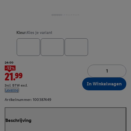
Kleur:
Kies je variant
24.99
-12%
21.99
In Winkelwagen
Incl. BTW excl.
Levering
Artikelnummer:
100387449
Beschrijving