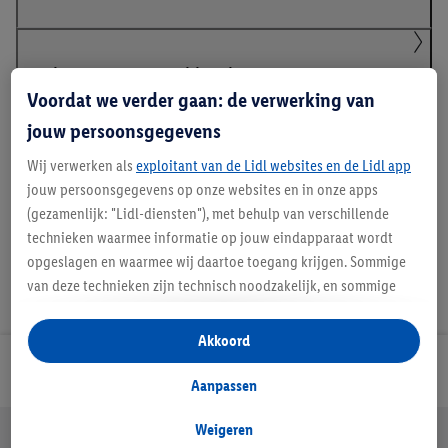
Details over productveiligheid
Voordat we verder gaan: de verwerking van
jouw persoonsgegevens
Handleidingen en downloads
Wij verwerken als
exploitant van de Lidl websites en de Lidl app
jouw persoonsgegevens op onze websites en in onze apps
(gezamenlijk: "Lidl-diensten"), met behulp van verschillende
technieken waarmee informatie op jouw eindapparaat wordt
opgeslagen en waarmee wij daartoe toegang krijgen. Sommige
van deze technieken zijn technisch noodzakelijk, en sommige
technieken worden met jouw toestemming gebruikt voor het
opslaan van voorkeursinstellingen, het verzamelen en
Akkoord
analyseren van statistieken of voor het tonen van
Lidl Nieuwsbrief
gepersonaliseerde reclame binnen en buiten de Lidl-diensten.
Aanpassen
Als je lid bent van het Lidl Plus-programma, dan worden
gegevens over jouw aankoopgedrag in de winkel ook voor de
Weigeren
Jouw voordelen bij ons als Lidl webshop klant