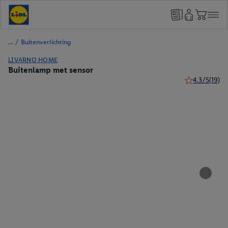
/
Buitenverlichting
LIVARNO HOME
Buitenlamp met sensor
4.3/5
(19)
4.3 van 5 ster