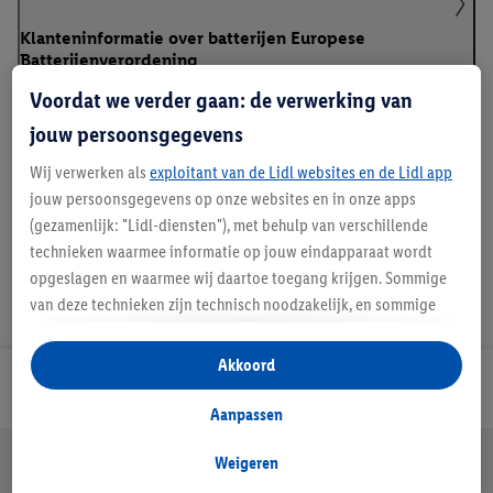
Klanteninformatie over batterijen Europese
Batterijenverordening
Voordat we verder gaan: de verwerking van
jouw persoonsgegevens
Handleidingen en downloads
Wij verwerken als
exploitant van de Lidl websites en de Lidl app
jouw persoonsgegevens op onze websites en in onze apps
(gezamenlijk: "Lidl-diensten"), met behulp van verschillende
technieken waarmee informatie op jouw eindapparaat wordt
opgeslagen en waarmee wij daartoe toegang krijgen. Sommige
van deze technieken zijn technisch noodzakelijk, en sommige
technieken worden met jouw toestemming gebruikt voor het
opslaan van voorkeursinstellingen, het verzamelen en
Akkoord
analyseren van statistieken of voor het tonen van
Lidl Nieuwsbrief
gepersonaliseerde reclame binnen en buiten de Lidl-diensten.
Aanpassen
Als je lid bent van het Lidl Plus-programma, dan worden
Jouw voordelen bij ons als Lidl webshop klant
gegevens over jouw aankoopgedrag in de winkel ook voor de
Weigeren
Gratis retourneren
Veilig winkelen
30 dagen bedenktijd
hiervoor genoemde doeleinden verwerkt.