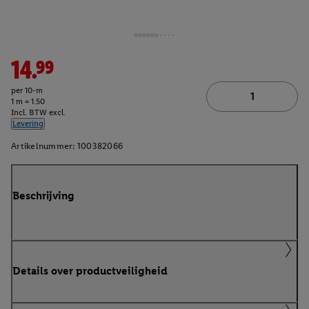
14.99
per 10-m
1 m = 1.50
Incl. BTW excl.
Levering
Artikelnummer:
100382066
Beschrijving
Details over productveiligheid