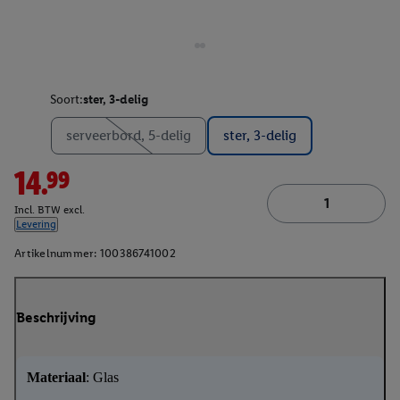
Soort:
ster, 3-delig
serveerbord, 5-delig
ster, 3-delig
14.99
Incl. BTW excl.
Levering
Artikelnummer:
100386741002
Beschrijving
Materiaal
: Glas