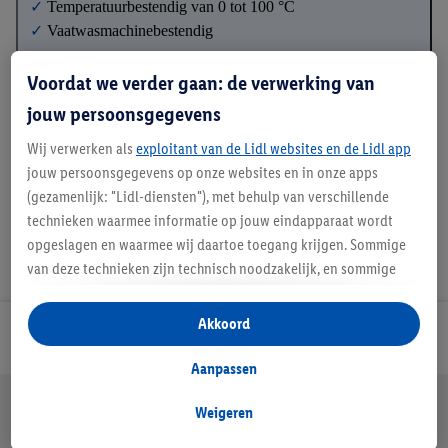
✓
Temperatuurbestendig van 0 tot 100 °C
✓
Vaatwasmachinebestendig
Voordat we verder gaan: de verwerking van
jouw persoonsgegevens
Details over productveiligheid
Wij verwerken als
exploitant van de Lidl websites en de Lidl app
jouw persoonsgegevens op onze websites en in onze apps
(gezamenlijk: "Lidl-diensten"), met behulp van verschillende
technieken waarmee informatie op jouw eindapparaat wordt
opgeslagen en waarmee wij daartoe toegang krijgen. Sommige
van deze technieken zijn technisch noodzakelijk, en sommige
technieken worden met jouw toestemming gebruikt voor het
opslaan van voorkeursinstellingen, het verzamelen en
Akkoord
Lidl Nieuwsbrief
analyseren van statistieken of voor het tonen van
gepersonaliseerde reclame binnen en buiten de Lidl-diensten.
Aanpassen
Als je lid bent van het Lidl Plus-programma, dan worden
Jouw voordelen bij ons als Lidl webshop klant
gegevens over jouw aankoopgedrag in de winkel ook voor de
Weigeren
Gratis retourneren
Veilig winkelen
30 dagen bedenktijd
hiervoor genoemde doeleinden verwerkt.