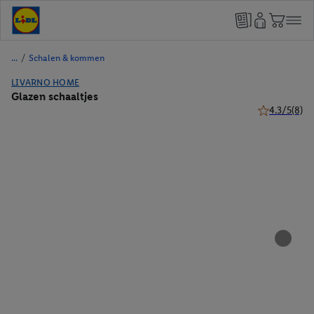
/
Schalen & kommen
LIVARNO HOME
Glazen schaaltjes
4.3/5
(8)
4.3 van 5 ste